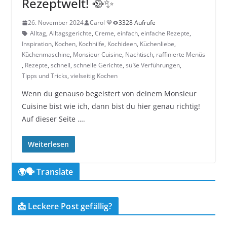
Rezeptwelt! 🥘✨
26. November 2024
Carol 💙
3328 Aufrufe
Alltag
,
Alltagsgerichte
,
Creme
,
einfach
,
einfache Rezepte
,
Inspiration
,
Kochen
,
Kochhilfe
,
Kochideen
,
Küchenliebe
,
Küchenmaschine
,
Monsieur Cuisine
,
Nachtisch
,
raffinierte Menüs
,
Rezepte
,
schnell
,
schnelle Gerichte
,
süße Verführungen
,
Tipps und Tricks
,
vielseitig Kochen
Wenn du genauso begeistert von deinem Monsieur
Cuisine bist wie ich, dann bist du hier genau richtig!
Auf dieser Seite ….
Weiterlesen
🌍🗣️ Translate
📩 Leckere Post gefällig?