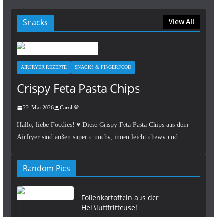
Snacks
View All
AIRFRYER REZEPTE
SNACKS & FINGERFOOD
Crispy Feta Pasta Chips
22. Mai 2026
Carol 💙
Hallo, liebe Foodies! ♥︎ Diese Crispy Feta Pasta Chips aus dem
Airfryer sind außen super crunchy, innen leicht chewy und ….
Random Pics
Folienkartoffeln aus der
Heißluftfritteuse!