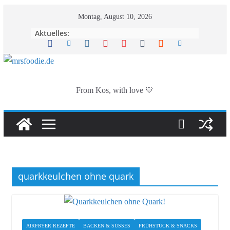
Zum
Montag, August 10, 2026
Inhalt
Aktuelles:
springen
From Kos, with love 💙
quarkkeulchen ohne quark
AIRFRYER REZEPTE
BACKEN & SÜSSES
FRÜHSTÜCK & SNACKS