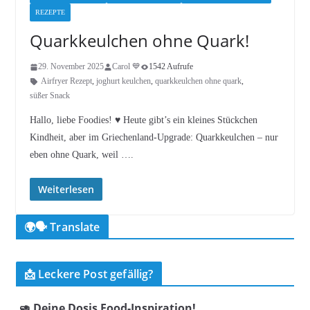
REZEPTE
Quarkkeulchen ohne Quark!
29. November 2025
Carol 💙
1542 Aufrufe
Airfryer Rezept
,
joghurt keulchen
,
quarkkeulchen ohne quark
,
süßer Snack
Hallo, liebe Foodies! ♥︎ Heute gibt’s ein kleines Stückchen
Kindheit, aber im Griechenland-Upgrade: Quarkkeulchen – nur
eben ohne Quark, weil ….
Weiterlesen
🌍🗣️ Translate
📩 Leckere Post gefällig?
🥑 Deine Dosis Food-Inspiration!