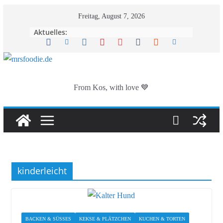
Zum
Freitag, August 7, 2026
Inhalt
Aktuelles:
springen
From Kos, with love 💙
kinderleicht
BACKEN & SÜSSES
KEKSE & PLÄTZCHEN
KUCHEN & TORTEN