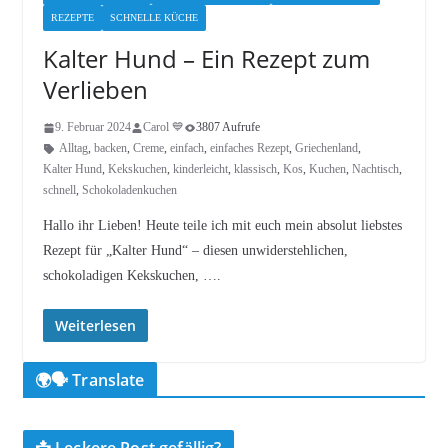
REZEPTE
SCHNELLE KÜCHE
Kalter Hund – Ein Rezept zum
Verlieben
9. Februar 2024
Carol 💙
3807 Aufrufe
Alltag
,
backen
,
Creme
,
einfach
,
einfaches Rezept
,
Griechenland
,
Kalter Hund
,
Kekskuchen
,
kinderleicht
,
klassisch
,
Kos
,
Kuchen
,
Nachtisch
,
schnell
,
Schokoladenkuchen
Hallo ihr Lieben! Heute teile ich mit euch mein absolut liebstes
Rezept für „Kalter Hund“ – diesen unwiderstehlichen,
schokoladigen Kekskuchen, ….
Weiterlesen
🌍🗣️ Translate