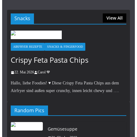
Snacks
View All
AIRFRYER REZEPTE
SNACKS & FINGERFOOD
Crispy Feta Pasta Chips
22. Mai 2026
Carol 💙
Hallo, liebe Foodies! ♥︎ Diese Crispy Feta Pasta Chips aus dem
Airfryer sind außen super crunchy, innen leicht chewy und ….
Random Pics
Gemüsesuppe