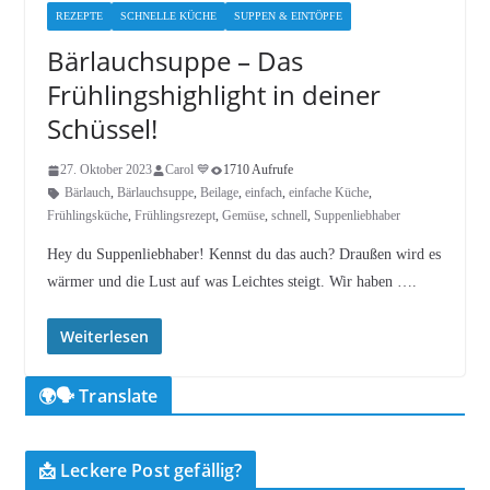
REZEPTE
SCHNELLE KÜCHE
SUPPEN & EINTÖPFE
Bärlauchsuppe – Das
Frühlingshighlight in deiner
Schüssel!
27. Oktober 2023
Carol 💙
1710 Aufrufe
Bärlauch
,
Bärlauchsuppe
,
Beilage
,
einfach
,
einfache Küche
,
Frühlingsküche
,
Frühlingsrezept
,
Gemüse
,
schnell
,
Suppenliebhaber
Hey du Suppenliebhaber! Kennst du das auch? Draußen wird es
wärmer und die Lust auf was Leichtes steigt. Wir haben ….
Weiterlesen
🌍🗣️ Translate
📩 Leckere Post gefällig?