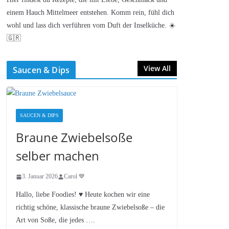
einem Hauch Mittelmeer entstehen. Komm rein, fühl dich
wohl und lass dich verführen vom Duft der Inselküche. ☀️
🇬🇷
View All
Saucen & Dips
SAUCEN & DIPS
Braune Zwiebelsoße
selber machen
3. Januar 2026
Carol 💙
Hallo, liebe Foodies! ♥︎ Heute kochen wir eine
richtig schöne, klassische braune Zwiebelsoße – die
Art von Soße, die jedes ….