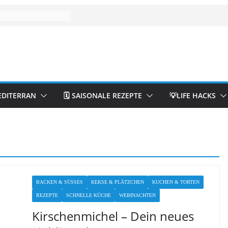
EDITERRAN
🗓️ SAISONALE REZEPTE
💡LIFE HACKS
BACKEN & SÜSSES
KEKSE & PLÄTZCHEN
KUCHEN & TORTEN
REZEPTE
SCHNELLE KÜCHE
WEIHNACHTEN
Kirschenmichel – Dein neues