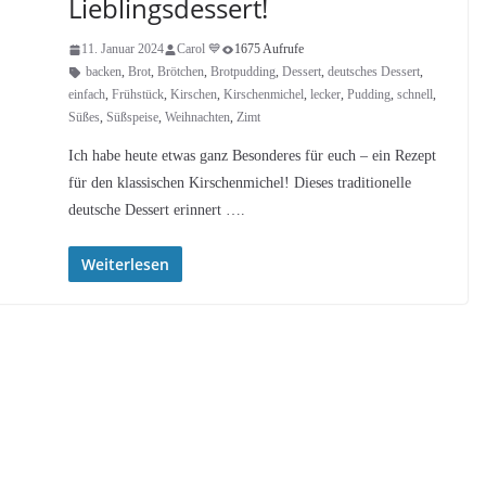
Lieblingsdessert!
11. Januar 2024
Carol 💙
1675 Aufrufe
backen
,
Brot
,
Brötchen
,
Brotpudding
,
Dessert
,
deutsches Dessert
,
einfach
,
Frühstück
,
Kirschen
,
Kirschenmichel
,
lecker
,
Pudding
,
schnell
,
Süßes
,
Süßspeise
,
Weihnachten
,
Zimt
Ich habe heute etwas ganz Besonderes für euch – ein Rezept
für den klassischen Kirschenmichel! Dieses traditionelle
deutsche Dessert erinnert ….
Weiterlesen