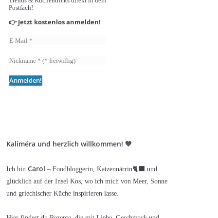
Trends & Küchentricks direkt in dein
Postfach!
👉 Jetzt kostenlos anmelden!
Kaliméra und herzlich willkommen! 💙
Carol
Ich bin
– Foodbloggerin, Katzennärrin🐈‍⬛ und
glücklich auf der Insel Kos, wo ich mich von Meer, Sonne
und griechischer Küche inspirieren lasse.
Hier findest du Rezepte, die mit Liebe, Geschmack und