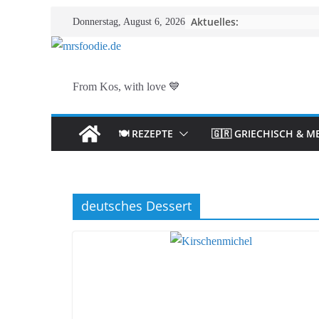
Zum
Aktuelles:
Donnerstag, August 6, 2026
Inhalt
springen
From Kos, with love 💙
🍽️ REZEPTE
🇬🇷 GRIECHISCH & M
deutsches Dessert