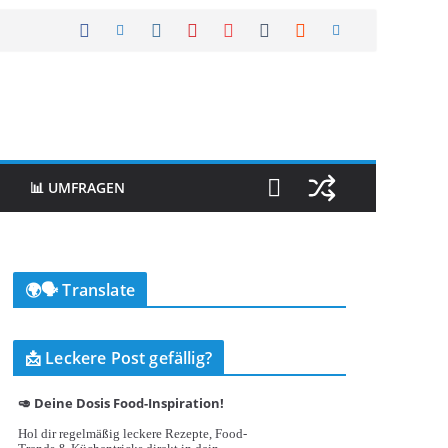
📊 UMFRAGEN
🌍🗣️ Translate
📩 Leckere Post gefällig?
🥑 Deine Dosis Food-Inspiration!
Hol dir regelmäßig leckere Rezepte, Food-