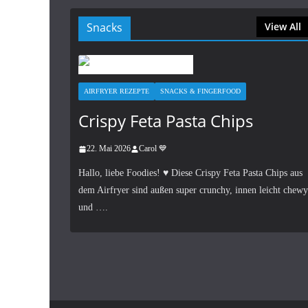
Snacks
View All
AIRFRYER REZEPTE
SNACKS & FINGERFOOD
Crispy Feta Pasta Chips
22. Mai 2026
Carol 💙
Hallo, liebe Foodies! ♥︎ Diese Crispy Feta Pasta Chips aus
dem Airfryer sind außen super crunchy, innen leicht chewy
und ….