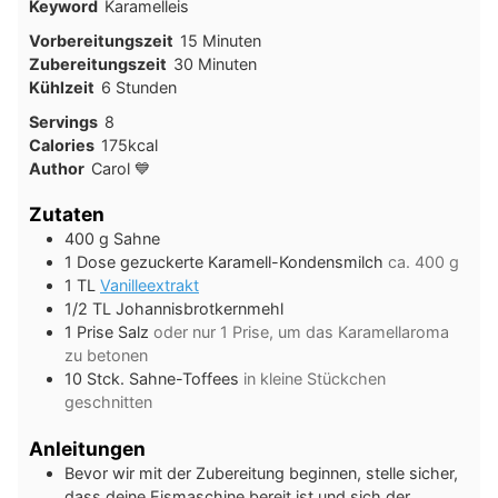
Keyword
Karamelleis
Minuten
Vorbereitungszeit
15
Minuten
Minuten
Zubereitungszeit
30
Minuten
Stunden
Kühlzeit
6
Stunden
Servings
8
Calories
175
kcal
Author
Carol 💙
Zutaten
400
g
Sahne
1
Dose
gezuckerte Karamell-Kondensmilch
ca. 400 g
1
TL
Vanilleextrakt
1/2
TL
Johannisbrotkernmehl
1
Prise
Salz
oder nur 1 Prise, um das Karamellaroma
zu betonen
10
Stck.
Sahne-Toffees
in kleine Stückchen
geschnitten
Anleitungen
Bevor wir mit der Zubereitung beginnen, stelle sicher,
dass deine Eismaschine bereit ist und sich der