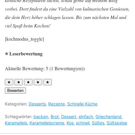
köstliche Rezeptideen suchst, schau gerne auf meinem Blog
vorbei. Dort findest du eine Vielzahl von kulinarischen Genüssen,
die dein Herz höher schlagen lassen. Bis zum nächsten Mal und
viel Spaß beim Kochen!
[kochmodus_toggle]
⭐ Leserbewertung
Aktuelle Bewertung: 5 (1 Bewertung(en))
★
★
★
★
★
Bewerten
Kategorien:
Desserts
,
Rezepte
,
Schnelle Küche
Schlagwörter:
backen
,
Brot
,
Dessert
,
einfach
,
Griechenland
,
Karamelleis
,
Karamelleiscreme
,
Kos
,
schnell
,
Süßes
,
Süßspeise