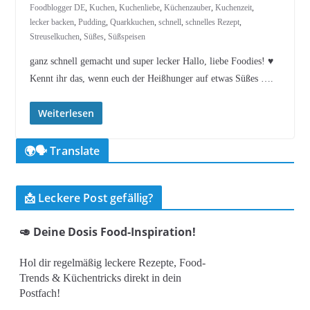
Foodblogger DE
,
Kuchen
,
Kuchenliebe
,
Küchenzauber
,
Kuchenzeit
,
lecker backen
,
Pudding
,
Quarkkuchen
,
schnell
,
schnelles Rezept
,
Streuselkuchen
,
Süßes
,
Süßspeisen
ganz schnell gemacht und super lecker Hallo, liebe Foodies! ♥︎
Kennt ihr das, wenn euch der Heißhunger auf etwas Süßes ….
Weiterlesen
🌍🗣️ Translate
📩 Leckere Post gefällig?
🥑 Deine Dosis Food-Inspiration!
Hol dir regelmäßig leckere Rezepte, Food-
Trends & Küchentricks direkt in dein
Postfach!