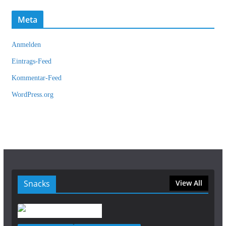
Meta
Anmelden
Eintrags-Feed
Kommentar-Feed
WordPress.org
Snacks
View All