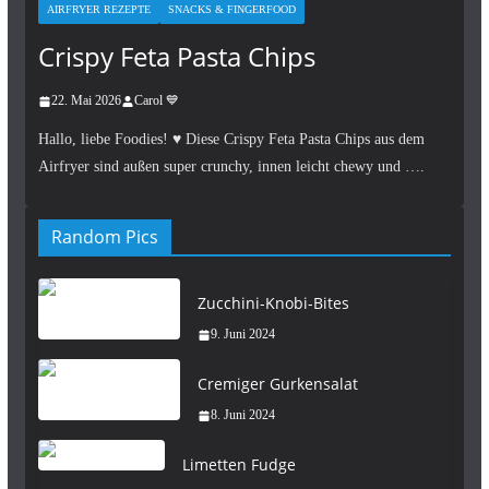
AIRFRYER REZEPTE
SNACKS & FINGERFOOD
Crispy Feta Pasta Chips
22. Mai 2026
Carol 💙
Hallo, liebe Foodies! ♥︎ Diese Crispy Feta Pasta Chips aus dem
Airfryer sind außen super crunchy, innen leicht chewy und ….
Random Pics
Zucchini-Knobi-Bites
9. Juni 2024
Cremiger Gurkensalat
8. Juni 2024
Limetten Fudge