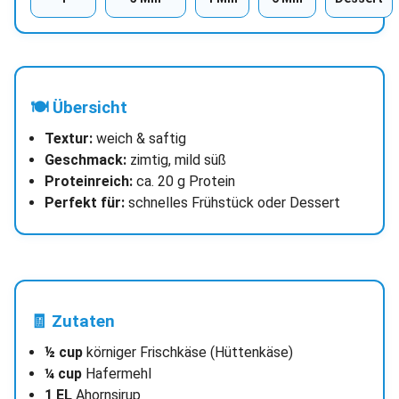
🍽 Übersicht
Textur:
weich & saftig
Geschmack:
zimtig, mild süß
Proteinreich:
ca. 20 g Protein
Perfekt für:
schnelles Frühstück oder Dessert
🧾 Zutaten
½ cup
körniger Frischkäse (Hüttenkäse)
¼ cup
Hafermehl
1 EL
Ahornsirup