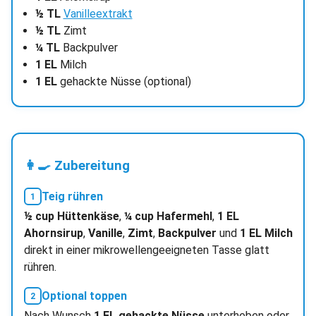
½ TL
Vanilleextrakt
½ TL
Zimt
¼ TL
Backpulver
1 EL
Milch
1 EL
gehackte Nüsse (optional)
👩‍🍳 Zubereitung
Teig rühren
½ cup Hüttenkäse
,
¼ cup Hafermehl
,
1 EL
Ahornsirup
,
Vanille
,
Zimt
,
Backpulver
und
1 EL Milch
direkt in einer mikrowellengeeigneten Tasse glatt
rühren.
Optional toppen
Nach Wunsch
1 EL gehackte Nüsse
unterheben oder