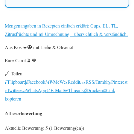
Mengenangaben in Rezepten einfach erklärt: Cups, EL, TL,
Zitrusfrüchte und ml-Umrechnung – übersichtlich & verständlich.
Aus Kos ☀️🧿 mit Liebe & Olivenöl –
Eure Carol 🫒💙
🔗 Teilen
F
Flipboard
f
Facebook
MW
MeWe
r
Reddit
rss
RSS
t
Tumblr
p
Pinterest
x
Twitter
wa
WhatsApp
@
E-Mail
@
Threads
⎙
Drucken
⧉
Link
kopieren
⭐ Leserbewertung
Aktuelle Bewertung: 5 (1 Bewertung(en))