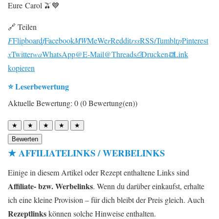
Eure Carol 🫒💙
🔗 Teilen
F
Flipboard
f
Facebook
MW
MeWe
r
Reddit
rss
RSS
t
Tumblr
p
Pinterest
x
Twitter
wa
WhatsApp
@
E-Mail
@
Threads
⎙
Drucken
⧉
Link
kopieren
⭐ Leserbewertung
Aktuelle Bewertung: 0 (0 Bewertung(en))
★
★
★
★
★
Bewerten
★ AFFILIATELINKS / WERBELINKS
Einige in diesem Artikel oder Rezept enthaltene Links sind
Affiliate- bzw. Werbelinks
. Wenn du darüber einkaufst, erhalte
ich eine kleine Provision – für dich bleibt der Preis gleich. Auch
Rezeptlinks
können solche Hinweise enthalten.