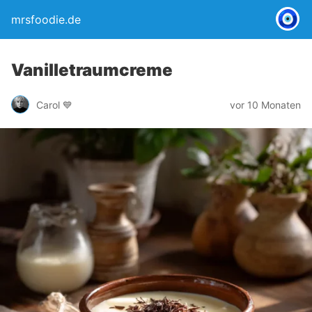
mrsfoodie.de
Vanilletraumcreme
Carol 💙
vor 10 Monaten