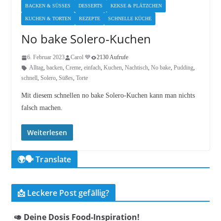
BACKEN & SÜSSES
DESSERTS
KEKSE & PLÄTZCHEN
KUCHEN & TORTEN
REZEPTE
SCHNELLE KÜCHE
No bake Solero-Kuchen
6. Februar 2023
Carol 💙
2130 Aufrufe
Alltag
,
backen
,
Creme
,
einfach
,
Kuchen
,
Nachtisch
,
No bake
,
Pudding
,
schnell
,
Solero
,
Süßes
,
Torte
Mit diesem schnellen no bake Solero-Kuchen kann man nichts
falsch machen.
Weiterlesen
🌍🗣️ Translate
📩 Leckere Post gefällig?
🥑 Deine Dosis Food-Inspiration!