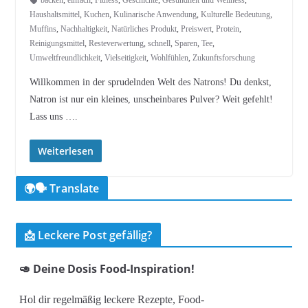
backen
,
einfach
,
Fitness
,
Geschichte
,
Gesundheit und Wellness
,
Haushaltsmittel
,
Kuchen
,
Kulinarische Anwendung
,
Kulturelle Bedeutung
,
Muffins
,
Nachhaltigkeit
,
Natürliches Produkt
,
Preiswert
,
Protein
,
Reinigungsmittel
,
Resteverwertung
,
schnell
,
Sparen
,
Tee
,
Umweltfreundlichkeit
,
Vielseitigkeit
,
Wohlfühlen
,
Zukunftsforschung
Willkommen in der sprudelnden Welt des Natrons! Du denkst,
Natron ist nur ein kleines, unscheinbares Pulver? Weit gefehlt!
Lass uns ….
Weiterlesen
🌍🗣️ Translate
📩 Leckere Post gefällig?
🥑 Deine Dosis Food-Inspiration!
Hol dir regelmäßig leckere Rezepte, Food-