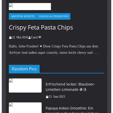
AIRFRYER REZEPTE
SNACKS & FINGERFOOD
Crispy Feta Pasta Chips
22. Mai 2026
Carol 💙
Hallo, liebe Foodies! ♥︎ Diese Crispy Feta Pasta Chips aus dem
Airfryer sind außen super crunchy, innen leicht chewy und ….
Random Pics
Erfrischend lecker: Blaubeer-
Limetten-Limonade 🍇🍋
15. Juni 2023
Papaya-Kokos-Smoothie: Ein