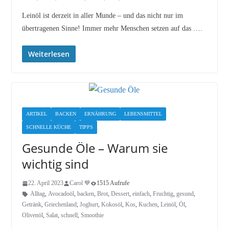
Leinöl ist derzeit in aller Munde – und das nicht nur im
übertragenen Sinne! Immer mehr Menschen setzen auf das ….
Weiterlesen
ARTIKEL
BACKEN
ERNÄHRUNG
LEBENSMITTEL
SCHNELLE KÜCHE
TIPPS
Gesunde Öle – Warum sie
wichtig sind
22. April 2023
Carol 💙
1515 Aufrufe
Alltag
,
Avocadoöl
,
backen
,
Brot
,
Dessert
,
einfach
,
Fruchtig
,
gesund
,
Getränk
,
Griechenland
,
Joghurt
,
Kokosöl
,
Kos
,
Kuchen
,
Leinöl
,
Öl
,
Olivenöl
,
Salat
,
schnell
,
Smoothie