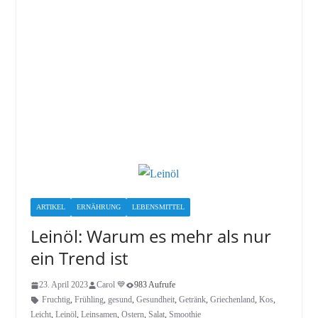
ARTIKEL
ERNÄHRUNG
LEBENSMITTEL
Leinöl: Warum es mehr als nur
ein Trend ist
23. April 2023
Carol 💙
983 Aufrufe
Fruchtig
,
Frühling
,
gesund
,
Gesundheit
,
Getränk
,
Griechenland
,
Kos
,
Leicht
,
Leinöl
,
Leinsamen
,
Ostern
,
Salat
,
Smoothie