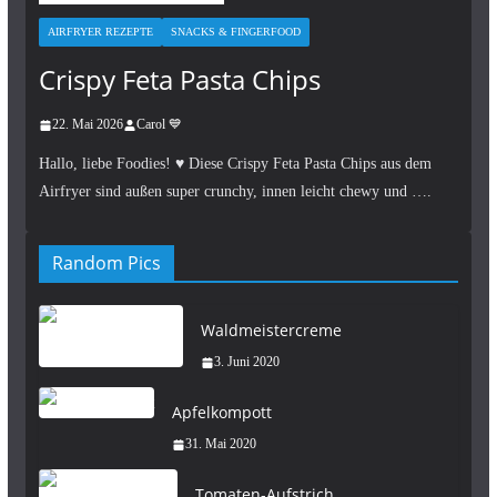
AIRFRYER REZEPTE
SNACKS & FINGERFOOD
Crispy Feta Pasta Chips
22. Mai 2026
Carol 💙
Hallo, liebe Foodies! ♥︎ Diese Crispy Feta Pasta Chips aus dem
Airfryer sind außen super crunchy, innen leicht chewy und ….
Random Pics
Waldmeistercreme
3. Juni 2020
Apfelkompott
31. Mai 2020
Tomaten-Aufstrich