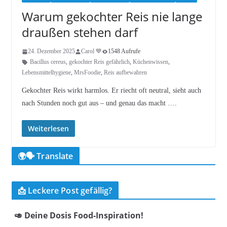
Warum gekochter Reis nie lange
draußen stehen darf
24. Dezember 2025
Carol 💙
1548 Aufrufe
Bacillus cereus
,
gekochter Reis gefährlich
,
Küchenwissen
,
Lebensmittelhygiene
,
MrsFoodie
,
Reis aufbewahren
Gekochter Reis wirkt harmlos. Er riecht oft neutral, sieht auch
nach Stunden noch gut aus – und genau das macht ….
Weiterlesen
🌍🗣️ Translate
📩 Leckere Post gefällig?
🥑 Deine Dosis Food-Inspiration!