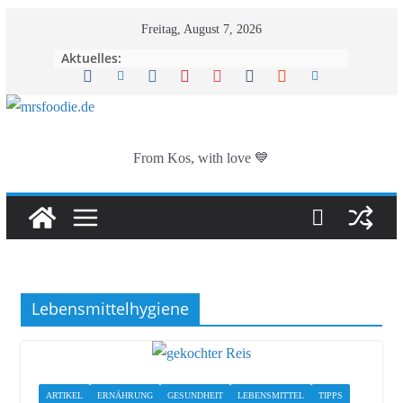
Zum
Freitag, August 7, 2026
Inhalt
Aktuelles:
springen
From Kos, with love 💙
Lebensmittelhygiene
ARTIKEL
ERNÄHRUNG
GESUNDHEIT
LEBENSMITTEL
TIPPS