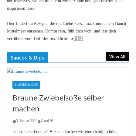
der Insel Kos, wo ich mich von Meer, Sonne und griechischer Küche
inspirieren lasse.
Hier findest du Rezepte, die mit Liebe, Geschmack und einem Hauch
Mittelmeer entstehen. Komm rein, fühl dich wohl und lass dich
verführen vom Duft der Inselküche. ☀️🇬🇷
View All
Saucen & Dips
SAUCEN & DIPS
Braune Zwiebelsoße selber
machen
3. Januar 2026
Carol 💙
Hallo, liebe Foodies! ♥︎ Heute kochen wir eine richtig schöne,