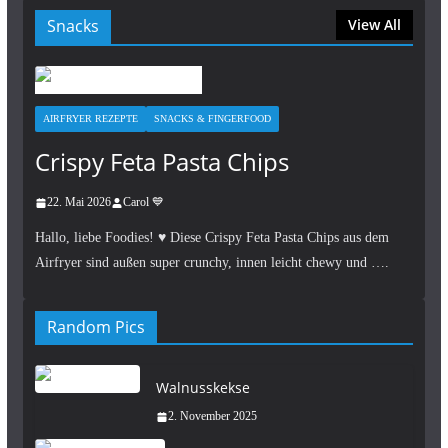
Snacks
View All
AIRFRYER REZEPTE
SNACKS & FINGERFOOD
Crispy Feta Pasta Chips
22. Mai 2026
Carol 💙
Hallo, liebe Foodies! ♥︎ Diese Crispy Feta Pasta Chips aus dem
Airfryer sind außen super crunchy, innen leicht chewy und ….
Random Pics
Walnusskekse
2. November 2025