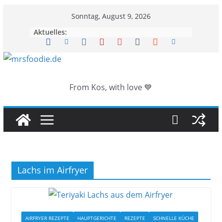
Zum
Sonntag, August 9, 2026
Inhalt
Aktuelles:
springen
From Kos, with love 💙
Lachs im Airfryer
AIRFRYER REZEPTE
HAUPTGERICHTE
REZEPTE
SCHNELLE KÜCHE