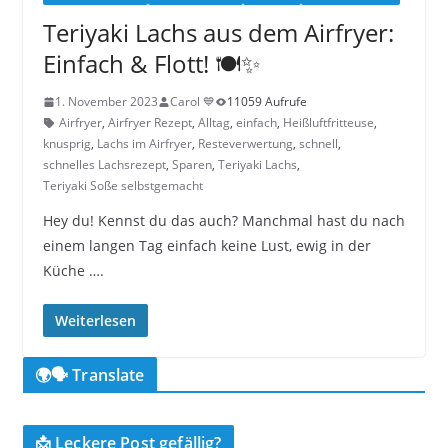
Teriyaki Lachs aus dem Airfryer:
Einfach & Flott! 🍽️✨
1. November 2023
Carol 💙
11059 Aufrufe
Airfryer
,
Airfryer Rezept
,
Alltag
,
einfach
,
Heißluftfritteuse
,
knusprig
,
Lachs im Airfryer
,
Resteverwertung
,
schnell
,
schnelles Lachsrezept
,
Sparen
,
Teriyaki Lachs
,
Teriyaki Soße selbstgemacht
Hey du! Kennst du das auch? Manchmal hast du nach
einem langen Tag einfach keine Lust, ewig in der
Küche ….
Weiterlesen
🌍🗣️ Translate
📩 Leckere Post gefällig?