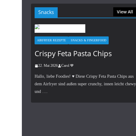
Snacks
View All
AIRFRYER REZEPTE
SNACKS & FINGERFOOD
Crispy Feta Pasta Chips
22. Mai 2026
Carol 💙
Hallo, liebe Foodies! ♥︎ Diese Crispy Feta Pasta Chips aus
dem Airfryer sind außen super crunchy, innen leicht chewy
und ….