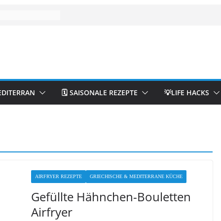
EDITERRAN
🗓️ SAISONALE REZEPTE
💡LIFE HACKS
AIRFRYER REZEPTE
GRIECHISCHE & MEDITERRANE KÜCHE
Gefüllte Hähnchen-Bouletten
Airfryer