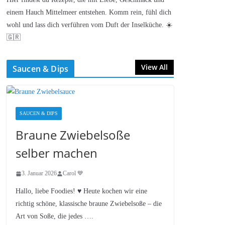
einem Hauch Mittelmeer entstehen. Komm rein, fühl dich
wohl und lass dich verführen vom Duft der Inselküche. ☀️
🇬🇷
View All
Saucen & Dips
SAUCEN & DIPS
Braune Zwiebelsoße
selber machen
3. Januar 2026
Carol 💙
Hallo, liebe Foodies! ♥︎ Heute kochen wir eine
richtig schöne, klassische braune Zwiebelsoße – die
Art von Soße, die jedes ….