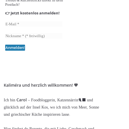
Trends & Küchentricks direkt in dein
Postfach!
👉 Jetzt kostenlos anmelden!
Kaliméra und herzlich willkommen! 💙
Carol
Ich bin
– Foodbloggerin, Katzennärrin🐈‍⬛ und
glücklich auf der Insel Kos, wo ich mich von Meer, Sonne
und griechischer Küche inspirieren lasse.
Hier findest du Rezepte, die mit Liebe, Geschmack und