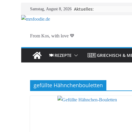
Zum
Aktuelles:
Samstag, August 8, 2026
Inhalt
springen
From Kos, with love 💙
🍽️ REZEPTE
🇬🇷 GRIECHISCH & M
gefüllte Hähnchenbouletten