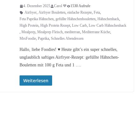
4. Dezember 2025
Carol 💙
1530 Aufrufe
Airfryer
,
Airfryer Bouletten
,
einfache Rezepte
,
Feta
,
Feta Paprika Hähnchen
,
gefüllte Hähnchenbouletten
,
Hähnchenhack
,
High Protein
,
High Protein Rezept
,
Low Carb
,
Low Carb Hähnchenhack
,
Mealprep
,
Mealprep Fleisch
,
mediterran
,
Mediterrane Küche
,
MrsFoodie
,
Paprika
,
Schnelles Abendessen
Hallo, liebe Foodies! ♥︎ Heute gibt’s ein super schnelles,
unglaublich saftiges Airfryer-Rezept: gefüllte Hähnchen-
Bouletten mit 100 g Feta und 1 ….
Weiterlesen