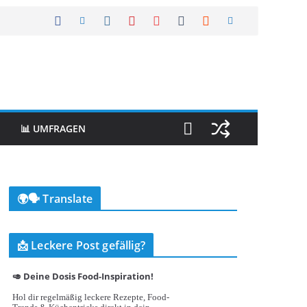
📊 UMFRAGEN
🌍🗣️ Translate
📩 Leckere Post gefällig?
🥑 Deine Dosis Food-Inspiration!
Hol dir regelmäßig leckere Rezepte, Food-