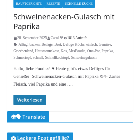
HAUPTGERICHTE
REZEPTE
SCHNELLE KÜCHE
Schweinenacken-Gulasch mit
Paprika
28. September 2025
Carol 💙
1013 Aufrufe
Alltag
,
backen
,
Beilage
,
Brot
,
Deftige Küche
,
einfach
,
Gemüse
,
Griechenland
,
Hausmannskost
,
Kos
,
MrsFoodie
,
One-Pot
,
Paprika
,
Schmortopf
,
schnell
,
Schnellkochtopf
,
Schweinegulasch
Hallo, liebe Foodies! ♥︎ Heute gibt’s etwas Deftiges für
Genießer: Schweinenacken-Gulasch mit Paprika 🍲✨ Zartes
Fleisch, viel Paprika und eine ….
Weiterlesen
🌍🗣️ Translate
📩 Leckere Post gefällig?