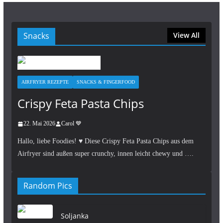
Snacks
View All
AIRFRYER REZEPTE
SNACKS & FINGERFOOD
Crispy Feta Pasta Chips
22. Mai 2026
Carol 💙
Hallo, liebe Foodies! ♥︎ Diese Crispy Feta Pasta Chips aus dem
Airfryer sind außen super crunchy, innen leicht chewy und ….
Random Pics
Soljanka