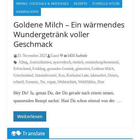
DRINKS, COCKTAILS & MOCKTAILS
REZEPTE
SCHNELLE KÜCHE
WEIHNACHTEN
Goldene Milch – Ein wärmendes
Wundergetränk voller
Geschmack
23. November 2023
Carol 💙
1433 Aufrufe
Alltag
,
Antioxidantien
,
ayurvedisch
,
einfach
,
entzündungshemmend
,
Erfrischend
,
Frühling
,
gesundes Getränk
,
glutenfrei
,
Goldene Milch
,
Griechenland
,
Immunbooster
,
Kos
,
Kurkuma Latte
,
laktosefrei
,
Ostern
,
schnell
,
Sommer
,
Tee
,
vegan
,
Weihnachten
,
Wohlfühlen
,
Zimt
Hey Du! Ja, genau Du, der Du gerade nach einem neuen,
spannenden Rezept suchst. Hast Du schon einmal von der ….
Weiterlesen
🌍🗣️ Translate