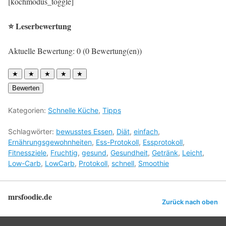
[kochmodus_toggle]
⭐ Leserbewertung
Aktuelle Bewertung: 0 (0 Bewertung(en))
★
★
★
★
★
Bewerten
Kategorien:
Schnelle Küche
,
Tipps
Schlagwörter:
bewusstes Essen
,
Diät
,
einfach
,
Ernährungsgewohnheiten
,
Ess-Protokoll
,
Essprotokoll
,
Fitnessziele
,
Fruchtig
,
gesund
,
Gesundheit
,
Getränk
,
Leicht
,
Low-Carb
,
LowCarb
,
Protokoll
,
schnell
,
Smoothie
mrsfoodie.de
Zurück nach oben