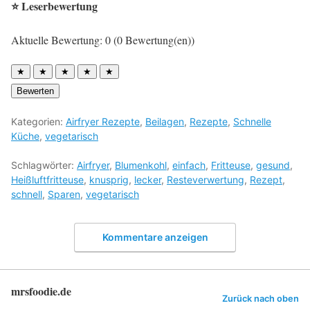
⭐ Leserbewertung
Aktuelle Bewertung: 0 (0 Bewertung(en))
★
★
★
★
★
Bewerten
Kategorien:
Airfryer Rezepte
,
Beilagen
,
Rezepte
,
Schnelle
Küche
,
vegetarisch
Schlagwörter:
Airfryer
,
Blumenkohl
,
einfach
,
Fritteuse
,
gesund
,
Heißluftfritteuse
,
knusprig
,
lecker
,
Resteverwertung
,
Rezept
,
schnell
,
Sparen
,
vegetarisch
Kommentare anzeigen
mrsfoodie.de
Zurück nach oben