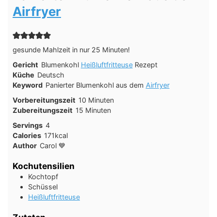
Airfryer
gesunde Mahlzeit in nur 25 Minuten!
Gericht
Blumenkohl
Heißluftfritteuse
Rezept
Küche
Deutsch
Keyword
Panierter Blumenkohl aus dem
Airfryer
Minuten
Vorbereitungszeit
10
Minuten
Minuten
Zubereitungszeit
15
Minuten
Servings
4
Calories
171
kcal
Author
Carol 💙
Kochutensilien
Kochtopf
Schüssel
Heißluftfritteuse