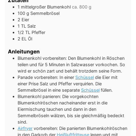
Zutaten
1
mittelgroßer Blumenkohl
ca. 800 g
100
g
Semmelbrösel
2
Eier
1
TL
Salz
1/2
TL
Pfeffer
2
EL
Öl
Anleitungen
Blumenkohl vorbereiten: Den Blumenkohl in Röschen
teilen und für 5 Minuten in Salzwasser vorkochen. So
wird er schön zart und behält trotzdem seine Form.
Panade vorbereiten: In einer
Schüssel
die Eier mit
einer Prise Salz und Pfeffer verquirlen. Die
Semmelbrösel in eine separate
Schüssel
füllen.
Blumenkohl panieren: Die vorgekochten
Blumenkohlröschen nacheinander erst in die
Eiermischung tauchen und dann in den
Semmelbröseln wälzen, bis sie gleichmäßig bedeckt
sind.
Airfryer
vorbereiten: Die panierten Blumenkohlröschen
in den Garkorb der
Heißluftfritteuse
legen und mit