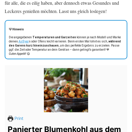
für alle, die es eilig haben, aber dennoch etwas Gesundes und
Leckeres genießen möchten. Lasst uns gleich loslegen!
💡 Hinweis
Die angegebenen
Temperaturen und Garzeiten
können je nach Modell und Marke
deines
Airfryer
s oder Ofens leicht variieren. Beim ersten Mal lohnt es sich,
während
des Garens kurz hineinzuschauen
, um das perfekte Ergebnis zu erzielen. Passe
ggf. die Zeit oder Temperatur an dein Gerät an – dann gelingt’s garantiert! 💙
Guten Appetit!
😋
Print
Panierter Blumenkohl aus dem