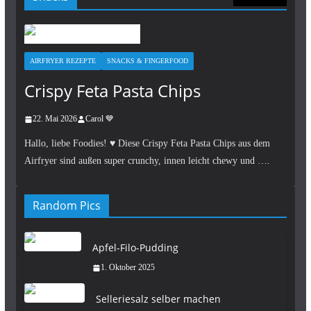
AIRFRYER REZEPTE
SNACKS & FINGERFOOD
Crispy Feta Pasta Chips
22. Mai 2026
Carol 💙
Hallo, liebe Foodies! ♥︎ Diese Crispy Feta Pasta Chips aus dem
Airfryer sind außen super crunchy, innen leicht chewy und ….
Random Pics
Apfel-Filo-Pudding
1. Oktober 2025
Selleriesalz selber machen