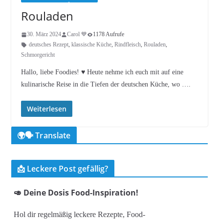
Rouladen
30. März 2024
Carol 💙
1178 Aufrufe
deutsches Rezept
,
klassische Küche
,
Rindfleisch
,
Rouladen
,
Schmorgericht
Hallo, liebe Foodies! ♥︎ Heute nehme ich euch mit auf eine
kulinarische Reise in die Tiefen der deutschen Küche, wo ….
Weiterlesen
🌍🗣️ Translate
📩 Leckere Post gefällig?
🥑 Deine Dosis Food-Inspiration!
Hol dir regelmäßig leckere Rezepte, Food-