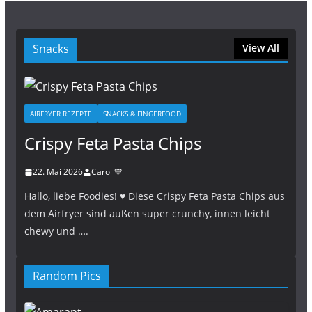
Snacks
View All
AIRFRYER REZEPTE
SNACKS & FINGERFOOD
Crispy Feta Pasta Chips
22. Mai 2026
Carol 💙
Hallo, liebe Foodies! ♥︎ Diese Crispy Feta Pasta Chips aus
dem Airfryer sind außen super crunchy, innen leicht
chewy und ….
Random Pics