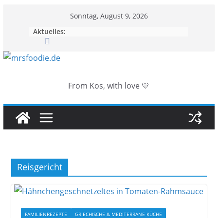
Zum
Sonntag, August 9, 2026
Inhalt
Aktuelles:
springen
From Kos, with love 💙
Reisgericht
FAMILIENREZEPTE
GRIECHISCHE & MEDITERRANE KÜCHE