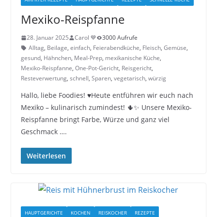
Mexiko-Reispfanne
28. Januar 2025
Carol 💙
3000 Aufrufe
Alltag
,
Beilage
,
einfach
,
Feierabendküche
,
Fleisch
,
Gemüse
,
gesund
,
Hähnchen
,
Meal-Prep
,
mexikanische Küche
,
Mexiko-Reispfanne
,
One-Pot-Gericht
,
Reisgericht
,
Resteverwertung
,
schnell
,
Sparen
,
vegetarisch
,
würzig
Hallo, liebe Foodies! ♥︎Heute entführen wir euch nach
Mexiko – kulinarisch zumindest! 🌵✨ Unsere Mexiko-
Reispfanne bringt Farbe, Würze und ganz viel
Geschmack ….
Weiterlesen
HAUPTGERICHTE
KOCHEN
REISKOCHER
REZEPTE