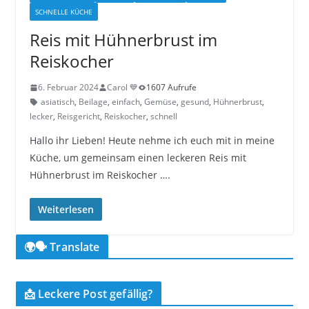
SCHNELLE KÜCHE
Reis mit Hühnerbrust im
Reiskocher
6. Februar 2024
Carol 💙
1607 Aufrufe
asiatisch
,
Beilage
,
einfach
,
Gemüse
,
gesund
,
Hühnerbrust
,
lecker
,
Reisgericht
,
Reiskocher
,
schnell
Hallo ihr Lieben! Heute nehme ich euch mit in meine
Küche, um gemeinsam einen leckeren Reis mit
Hühnerbrust im Reiskocher ….
Weiterlesen
🌍🗣️ Translate
📩 Leckere Post gefällig?