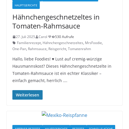
HAUPTGERICHTE
Hähnchengeschnetzeltes in
Tomaten-Rahmsauce
27. Juli 2025
Carol 💙
530 Aufrufe
Familienrezept
,
Hähnchengeschnetzeltes
,
MrsFoodie
,
One-Pan
,
Rahmsauce
,
Reisgericht
,
Tomatenrahm
Hallo, liebe Foodies! ♥︎ Lust auf cremig-würzige
Hausmannskost? Dieses Hähnchengeschnetzelte in
Tomaten-Rahmsauce ist ein echter Klassiker –
einfach gemacht, herrlich ….
Weiterlesen
AIRFRYER REZEPTE
HAUPTGERICHTE
REZEPTE
SCHNELLE KÜCHE