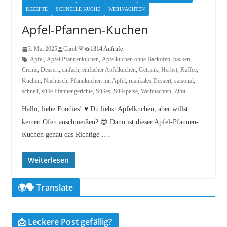
REZEPTE
SCHNELLE KÜCHE
WEIHNACHTEN
Apfel-Pfannen-Kuchen
3. Mai 2025
Carol 💙
1314 Aufrufe
Apfel
,
Apfel Pfannenkuchen
,
Apfelkuchen ohne Backofen
,
backen
,
Creme
,
Dessert
,
einfach
,
einfacher Apfelkuchen
,
Getränk
,
Herbst
,
Kaffee
,
Kuchen
,
Nachtisch
,
Pfannkuchen mit Apfel
,
rustikales Dessert
,
saisonal
,
schnell
,
süße Pfannengerichte
,
Süßes
,
Süßspeise
,
Weihnachten
,
Zimt
Hallo, liebe Foodies! ♥︎ Du liebst Apfelkuchen, aber willst
keinen Ofen anschmeißen? 😍 Dann ist dieser Apfel-Pfannen-
Kuchen genau das Richtige ….
Weiterlesen
🌍🗣️ Translate
📩 Leckere Post gefällig?