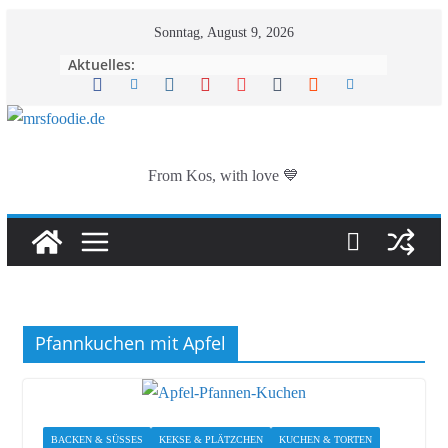
Zum
Sonntag, August 9, 2026
Inhalt
Aktuelles:
springen
From Kos, with love 💙
Pfannkuchen mit Apfel
BACKEN & SÜSSES
KEKSE & PLÄTZCHEN
KUCHEN & TORTEN