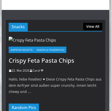
Snacks
View All
AIRFRYER REZEPTE
SNACKS & FINGERFOOD
Crispy Feta Pasta Chips
22. Mai 2026
Carol 💙
Hallo, liebe Foodies! ♥︎ Diese Crispy Feta Pasta Chips aus
dem Airfryer sind außen super crunchy, innen leicht
chewy und ….
Random Pics