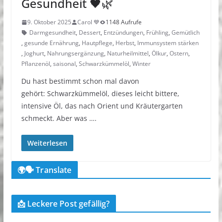
Gesundheit 🖤🌿
9. Oktober 2025
Carol 💙
1148 Aufrufe
Darmgesundheit
,
Dessert
,
Entzündungen
,
Frühling
,
Gemütlich
,
gesunde Ernährung
,
Hautpflege
,
Herbst
,
Immunsystem stärken
,
Joghurt
,
Nahrungsergänzung
,
Naturheilmittel
,
Ölkur
,
Ostern
,
Pflanzenöl
,
saisonal
,
Schwarzkümmelöl
,
Winter
Du hast bestimmt schon mal davon
gehört: Schwarzkümmelöl, dieses leicht bittere,
intensive Öl, das nach Orient und Kräutergarten
schmeckt. Aber was ….
Weiterlesen
🌍🗣️ Translate
📩 Leckere Post gefällig?