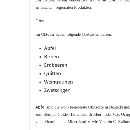
Der Oktober ist ein wunderbarer Monat für Obst und Gemü
an frischen, regionalen Produkten.
Obst
Im Oktober haben folgende Obstsorten Saison:
Äpfel
Birnen
Erdbeeren
Quitten
Weintrauben
Zwetschgen
Äpfel
sind die wohl beliebteste Obstsorte in Deutschlan
zum Beispiel Golden Delicious, Braeburn oder Cox Orange
viele Vitamine und Mineralstoffe, wie Vitamin C, Kalium 