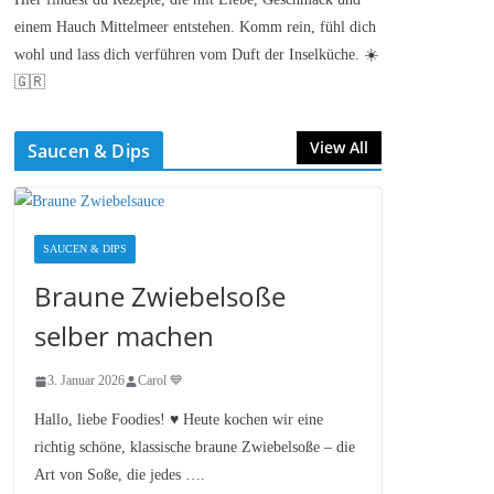
einem Hauch Mittelmeer entstehen. Komm rein, fühl dich
wohl und lass dich verführen vom Duft der Inselküche. ☀️
🇬🇷
View All
Saucen & Dips
SAUCEN & DIPS
Braune Zwiebelsoße
selber machen
3. Januar 2026
Carol 💙
Hallo, liebe Foodies! ♥︎ Heute kochen wir eine
richtig schöne, klassische braune Zwiebelsoße – die
Art von Soße, die jedes ….