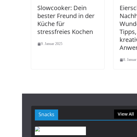
Slowcooker: Dein
Eiersc
bester Freund in der
Nachh
Küche für
Wunde
stressfreies Kochen
Tipps,
kreati
9. Januar 2025
Anwe
8. Januar
Snacks
View All