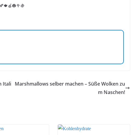
! 🍂🍁🍎🎃🥦🍇
 Itali
Marshmallows selber machen – Süße Wolken zu
m Naschen!