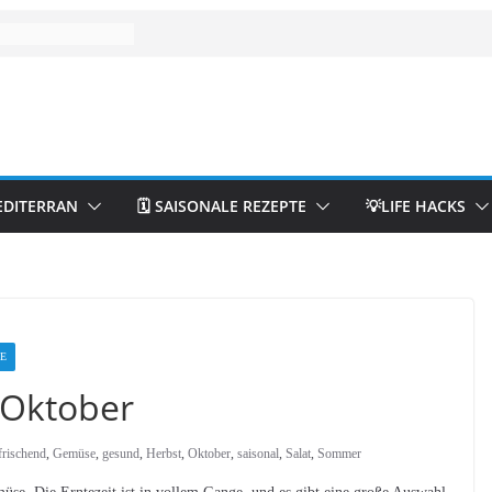
EDITERRAN
🗓️ SAISONALE REZEPTE
💡LIFE HACKS
FE
 Oktober
frischend
,
Gemüse
,
gesund
,
Herbst
,
Oktober
,
saisonal
,
Salat
,
Sommer