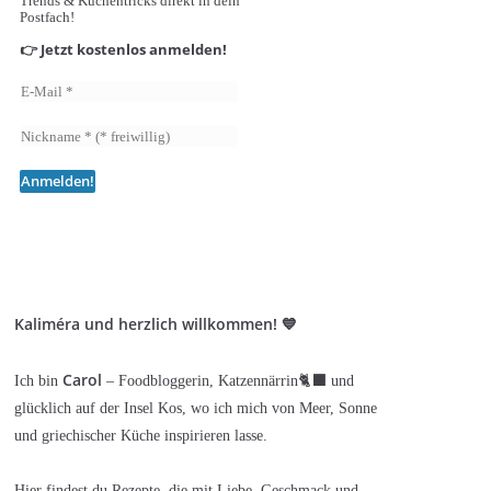
Trends & Küchentricks direkt in dein
Postfach!
👉 Jetzt kostenlos anmelden!
Kaliméra und herzlich willkommen! 💙
Carol
Ich bin
– Foodbloggerin, Katzennärrin🐈‍⬛ und
glücklich auf der Insel Kos, wo ich mich von Meer, Sonne
und griechischer Küche inspirieren lasse.
Hier findest du Rezepte, die mit Liebe, Geschmack und