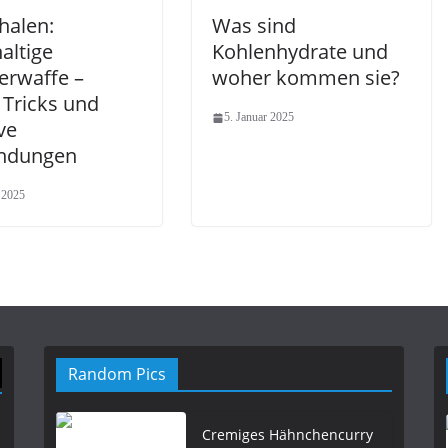
halen:
Was sind
altige
Kohlenhydrate und
rwaffe –
woher kommen sie?
 Tricks und
5. Januar 2025
ve
ndungen
 2025
Random Pics
Cremiges Hähnchencurry