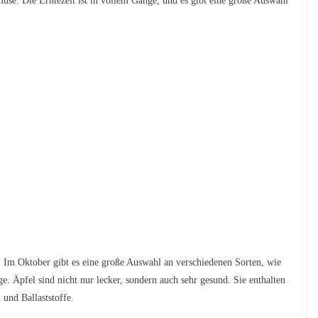
se. Die Erntezeit ist in vollem Gange, und es gibt eine große Auswahl
d. Im Oktober gibt es eine große Auswahl an verschiedenen Sorten, wie
. Äpfel sind nicht nur lecker, sondern auch sehr gesund. Sie enthalten
und Ballaststoffe.