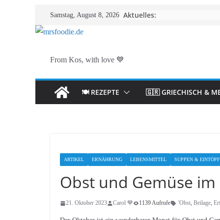
Zum
Aktuelles:
Samstag, August 8, 2026
Inhalt
springen
From Kos, with love 💙
🍽️ REZEPTE
🇬🇷 GRIECHISCH & M
ARTIKEL
ERNÄHRUNG
LEBENSMITTEL
SUPPEN & EINTÖP
Obst und Gemüse im
21. Oktober 2023
Carol 💙
1139 Aufrufe
'Obst
,
Beilage
,
Er