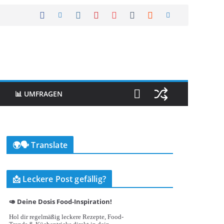
📊 UMFRAGEN
🌍🗣️ Translate
📩 Leckere Post gefällig?
🥑 Deine Dosis Food-Inspiration!
Hol dir regelmäßig leckere Rezepte, Food-