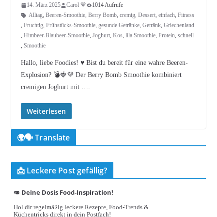
14. März 2025
Carol 💙
1014 Aufrufe
Alltag
,
Beeren-Smoothie
,
Berry Bomb
,
cremig
,
Dessert
,
einfach
,
Fitness
,
Fruchtig
,
Frühstücks-Smoothie
,
gesunde Getränke
,
Getränk
,
Griechenland
,
Himbeer-Blaubeer-Smoothie
,
Joghurt
,
Kos
,
lila Smoothie
,
Protein
,
schnell
,
Smoothie
Hallo, liebe Foodies! ♥︎ Bist du bereit für eine wahre Beeren-
Explosion? 💣🍓💜 Der Berry Bomb Smoothie kombiniert
cremigen Joghurt mit ….
Weiterlesen
🌍🗣️ Translate
📩 Leckere Post gefällig?
🥑 Deine Dosis Food-Inspiration!
Hol dir regelmäßig leckere Rezepte, Food-Trends &
Küchentricks direkt in dein Postfach!