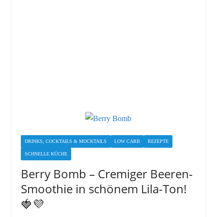
DRINKS, COCKTAILS & MOCKTAILS
LOW CARB
REZEPTE
SCHNELLE KÜCHE
Berry Bomb – Cremiger Beeren-
Smoothie in schönem Lila-Ton!
🍓💜