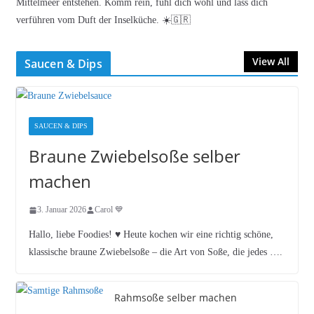
Mittelmeer entstehen. Komm rein, fühl dich wohl und lass dich
verführen vom Duft der Inselküche. ☀️🇬🇷
View All
Saucen & Dips
SAUCEN & DIPS
Braune Zwiebelsoße selber
machen
3. Januar 2026
Carol 💙
Hallo, liebe Foodies! ♥︎ Heute kochen wir eine richtig schöne,
klassische braune Zwiebelsoße – die Art von Soße, die jedes ….
Rahmsoße selber machen