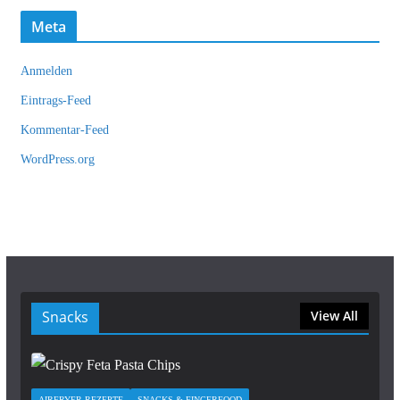
Meta
Anmelden
Eintrags-Feed
Kommentar-Feed
WordPress.org
Snacks
View All
AIRFRYER REZEPTE
SNACKS & FINGERFOOD