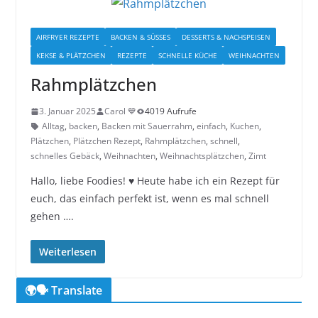
AIRFRYER REZEPTE
BACKEN & SÜSSES
DESSERTS & NACHSPEISEN
KEKSE & PLÄTZCHEN
REZEPTE
SCHNELLE KÜCHE
WEIHNACHTEN
Rahmplätzchen
3. Januar 2025
Carol 💙
4019 Aufrufe
Alltag
,
backen
,
Backen mit Sauerrahm
,
einfach
,
Kuchen
,
Plätzchen
,
Plätzchen Rezept
,
Rahmplätzchen
,
schnell
,
schnelles Gebäck
,
Weihnachten
,
Weihnachtsplätzchen
,
Zimt
Hallo, liebe Foodies! ♥︎ Heute habe ich ein Rezept für
euch, das einfach perfekt ist, wenn es mal schnell
gehen ….
Weiterlesen
🌍🗣️ Translate