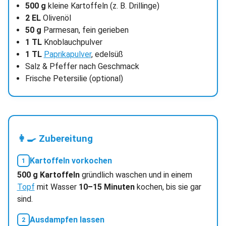
500 g
kleine Kartoffeln (z. B. Drillinge)
2 EL
Olivenöl
50 g
Parmesan, fein gerieben
1 TL
Knoblauchpulver
1 TL
Paprikapulver
, edelsüß
Salz & Pfeffer nach Geschmack
Frische Petersilie (optional)
👩‍🍳 Zubereitung
Kartoffeln vorkochen
500 g Kartoffeln
gründlich waschen und in einem
Topf
mit Wasser
10–15 Minuten
kochen, bis sie gar
sind.
Ausdampfen lassen