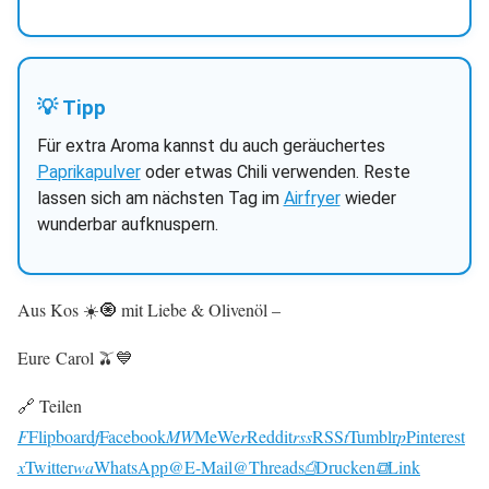
💡 Tipp
Für extra Aroma kannst du auch geräuchertes
Paprikapulver
oder etwas Chili verwenden. Reste
lassen sich am nächsten Tag im
Airfryer
wieder
wunderbar aufknuspern.
Aus Kos ☀️🧿 mit Liebe & Olivenöl –
Eure Carol 🫒💙
🔗 Teilen
F
Flipboard
f
Facebook
MW
MeWe
r
Reddit
rss
RSS
t
Tumblr
p
Pinterest
x
Twitter
wa
WhatsApp
@
E-Mail
@
Threads
⎙
Drucken
⧉
Link