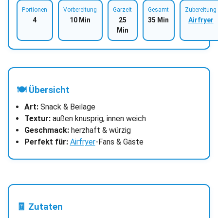
Portionen
Vorbereitung
Garzeit
Gesamt
Zubereitung
4
10 Min
25
35 Min
Airfryer
Min
🍽 Übersicht
Art:
Snack & Beilage
Textur:
außen knusprig, innen weich
Geschmack:
herzhaft & würzig
Perfekt für:
Airfryer
-Fans & Gäste
🧾 Zutaten