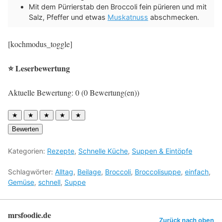
Mit dem Pürrierstab den Broccoli fein pürieren und mit
Salz, Pfeffer und etwas
Muskatnuss
abschmecken.
[kochmodus_toggle]
⭐ Leserbewertung
Aktuelle Bewertung: 0 (0 Bewertung(en))
★
★
★
★
★
Bewerten
Kategorien:
Rezepte
,
Schnelle Küche
,
Suppen & Eintöpfe
Schlagwörter:
Alltag
,
Beilage
,
Broccoli
,
Broccolisuppe
,
einfach
,
Gemüse
,
schnell
,
Suppe
mrsfoodie.de
Zurück nach oben