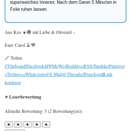
superweiches Inneres: Nach dem Garen 5 Minuten in
Folie ruhen lassen.
Aus Kos ☀️🧿 mit Liebe & Olivenöl –
Eure Carol 🫒💙
🔗 Teilen
F
Flipboard
f
Facebook
MW
MeWe
r
Reddit
rss
RSS
t
Tumblr
p
Pinterest
x
Twitter
wa
WhatsApp
@
E-Mail
@
Threads
⎙
Drucken
⧉
Link
kopieren
⭐ Leserbewertung
Aktuelle Bewertung: 5 (2 Bewertung(en))
★
★
★
★
★