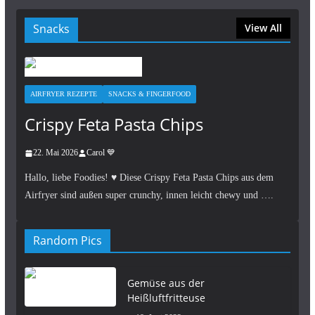
Snacks
View All
AIRFRYER REZEPTE
SNACKS & FINGERFOOD
Crispy Feta Pasta Chips
22. Mai 2026
Carol 💙
Hallo, liebe Foodies! ♥︎ Diese Crispy Feta Pasta Chips aus dem
Airfryer sind außen super crunchy, innen leicht chewy und ….
Random Pics
Gemüse aus der
Heißluftfritteuse