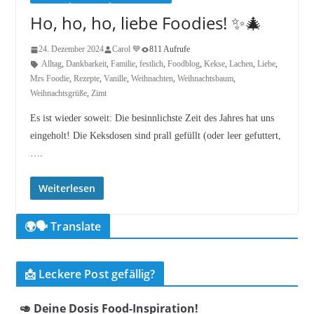
Ho, ho, ho, liebe Foodies! ✨🎄
24. Dezember 2024
Carol 💙
811 Aufrufe
Alltag
,
Dankbarkeit
,
Familie
,
festlich
,
Foodblog
,
Kekse
,
Lachen
,
Liebe
,
Mrs Foodie
,
Rezepte
,
Vanille
,
Weihnachten
,
Weihnachtsbaum
,
Weihnachtsgrüße
,
Zimt
Es ist wieder soweit: Die besinnlichste Zeit des Jahres hat uns
eingeholt! Die Keksdosen sind prall gefüllt (oder leer gefuttert,
….
Weiterlesen
🌍🗣️ Translate
📩 Leckere Post gefällig?
🥑 Deine Dosis Food-Inspiration!