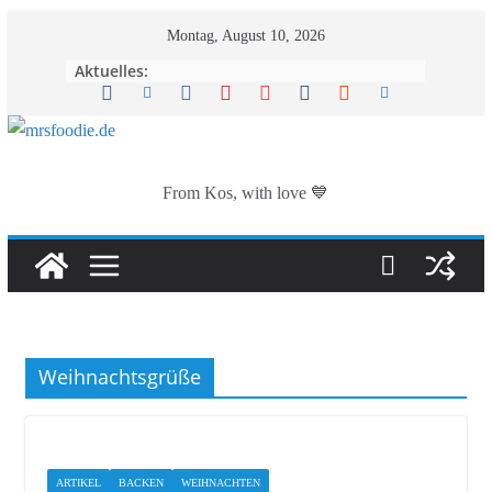
Zum
Montag, August 10, 2026
Inhalt
Aktuelles:
springen
From Kos, with love 💙
Weihnachtsgrüße
ARTIKEL
BACKEN
WEIHNACHTEN