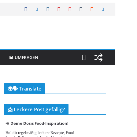
📊 UMFRAGEN
🌍🗣️ Translate
📩 Leckere Post gefällig?
🥑 Deine Dosis Food-Inspiration!
Hol dir regelmäßig leckere Rezepte, Food-