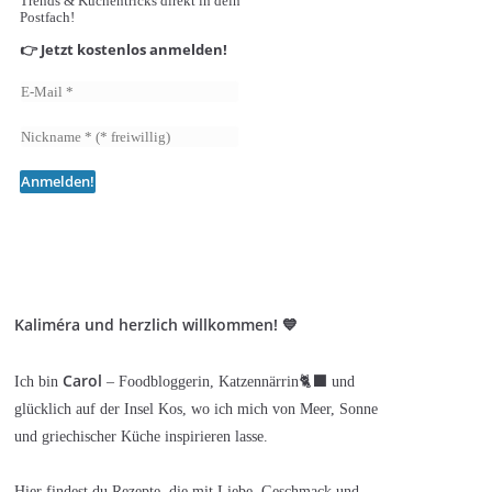
Trends & Küchentricks direkt in dein
Postfach!
👉 Jetzt kostenlos anmelden!
Kaliméra und herzlich willkommen! 💙
Carol
Ich bin
– Foodbloggerin, Katzennärrin🐈‍⬛ und
glücklich auf der Insel Kos, wo ich mich von Meer, Sonne
und griechischer Küche inspirieren lasse.
Hier findest du Rezepte, die mit Liebe, Geschmack und