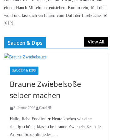
einem Hauch Mittelmeer entstehen. Komm rein, fühl dich
wohl und lass dich verführen vom Duft der Inselküche. ☀️
🇬🇷
View All
Saucen & Dips
SAUCEN & DIPS
Braune Zwiebelsoße
selber machen
3. Januar 2026
Carol 💙
Hallo, liebe Foodies! ♥︎ Heute kochen wir eine
richtig schöne, klassische braune Zwiebelsoße – die
Art von Soße, die jedes ….