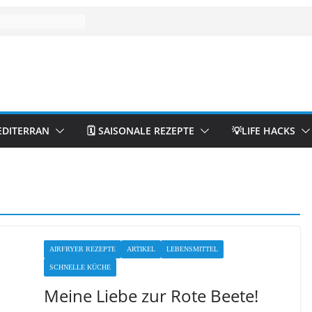
EDITERRAN
🗓️ SAISONALE REZEPTE
💡LIFE HACKS
AIRFRYER REZEPTE
ARTIKEL
LEBENSMITTEL
SCHNELLE KÜCHE
Meine Liebe zur Rote Beete!