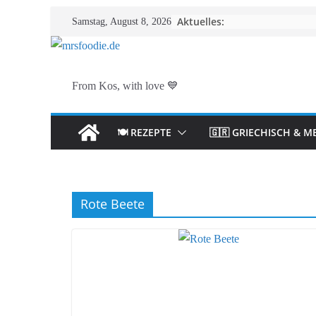
Zum
Aktuelles:
Samstag, August 8, 2026
Inhalt
springen
From Kos, with love 💙
🍽️ REZEPTE
🇬🇷 GRIECHISCH & M
Rote Beete