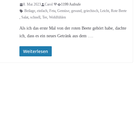
8. Mai 2023
Carol 💙
1199 Aufrufe
Beilage
,
einfach
,
Feta
,
Gemüse
,
gesund
,
griechisch
,
Leicht
,
Rote Beete
,
Salat
,
schnell
,
Tee
,
Wohlfühlen
Als ich das erste Mal von der roten Beete gehört habe, dachte
ich, dass es ein neues Getränk aus dem ….
Weiterlesen