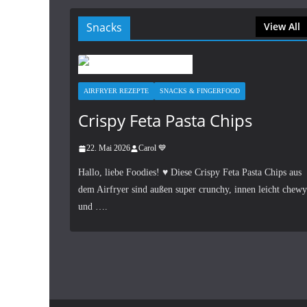
Snacks
View All
AIRFRYER REZEPTE
SNACKS & FINGERFOOD
Crispy Feta Pasta Chips
22. Mai 2026
Carol 💙
Hallo, liebe Foodies! ♥︎ Diese Crispy Feta Pasta Chips aus
dem Airfryer sind außen super crunchy, innen leicht chewy
und ….