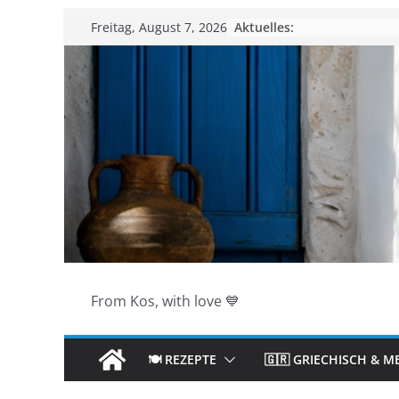
Zum
Aktuelles:
Freitag, August 7, 2026
Inhalt
springen
From Kos, with love 💙
🍽️ REZEPTE
🇬🇷 GRIECHISCH & M