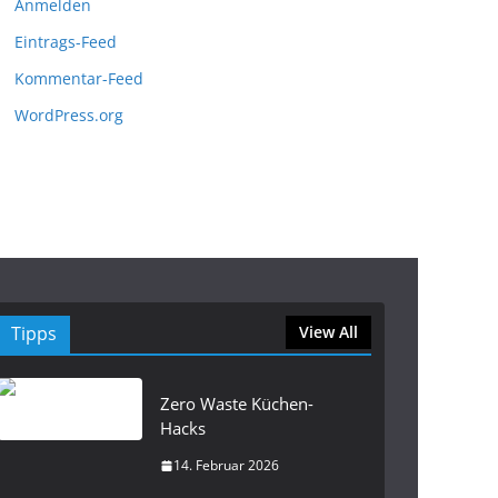
Anmelden
Eintrags-Feed
Kommentar-Feed
WordPress.org
Tipps
View All
Zero Waste Küchen-
Hacks
14. Februar 2026