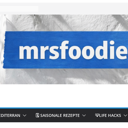
EDITERRAN
🗓️ SAISONALE REZEPTE
💡LIFE HACKS