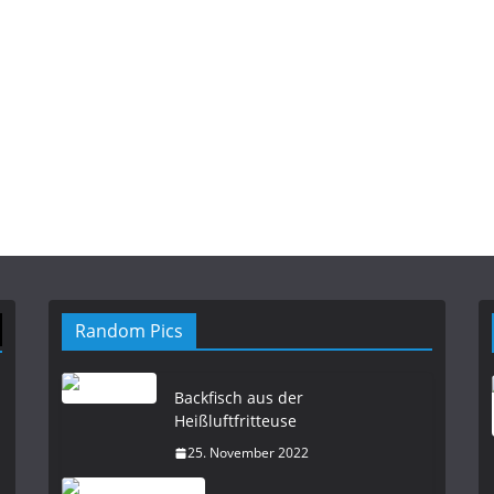
Random Pics
Backfisch aus der
Heißluftfritteuse
25. November 2022