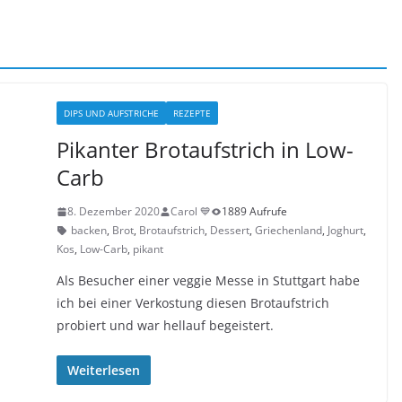
DIPS UND AUFSTRICHE
REZEPTE
Pikanter Brotaufstrich in Low-
Carb
8. Dezember 2020
Carol 💙
1889 Aufrufe
backen
,
Brot
,
Brotaufstrich
,
Dessert
,
Griechenland
,
Joghurt
,
Kos
,
Low-Carb
,
pikant
Als Besucher einer veggie Messe in Stuttgart habe
ich bei einer Verkostung diesen Brotaufstrich
probiert und war hellauf begeistert.
Weiterlesen