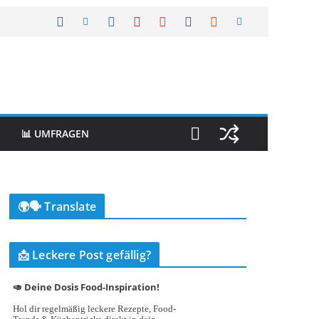
📊 UMFRAGEN
🌍🗣️ Translate
📩 Leckere Post gefällig?
🥑 Deine Dosis Food-Inspiration!
Hol dir regelmäßig leckere Rezepte, Food-