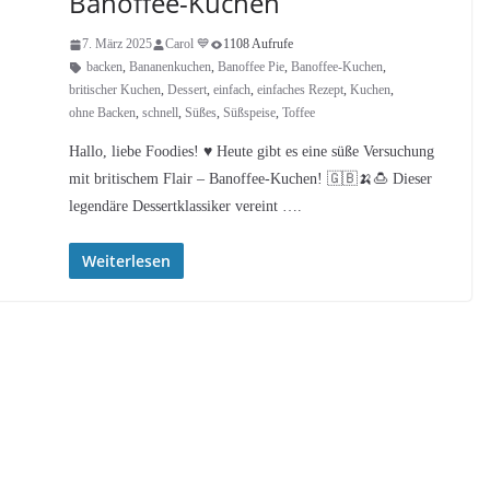
Banoffee-Kuchen
7. März 2025
Carol 💙
1108 Aufrufe
backen
,
Bananenkuchen
,
Banoffee Pie
,
Banoffee-Kuchen
,
britischer Kuchen
,
Dessert
,
einfach
,
einfaches Rezept
,
Kuchen
,
ohne Backen
,
schnell
,
Süßes
,
Süßspeise
,
Toffee
Hallo, liebe Foodies! ♥︎ Heute gibt es eine süße Versuchung
mit britischem Flair – Banoffee-Kuchen! 🇬🇧🍌🍮 Dieser
legendäre Dessertklassiker vereint ….
Weiterlesen