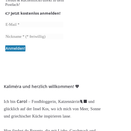
Trends & Küchentricks direkt in dein
Postfach!
👉 Jetzt kostenlos anmelden!
Kaliméra und herzlich willkommen! 💙
Carol
Ich bin
– Foodbloggerin, Katzennärrin🐈‍⬛ und
glücklich auf der Insel Kos, wo ich mich von Meer, Sonne
und griechischer Küche inspirieren lasse.
Hier findest du Rezepte, die mit Liebe, Geschmack und