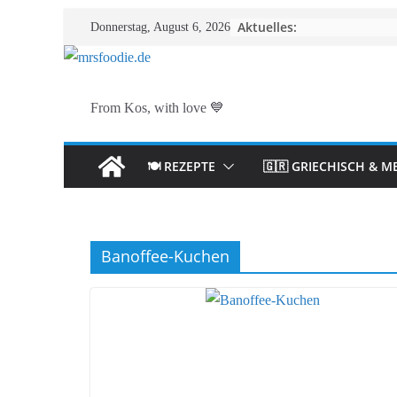
Zum
Aktuelles:
Donnerstag, August 6, 2026
Inhalt
springen
From Kos, with love 💙
🍽️ REZEPTE
🇬🇷 GRIECHISCH & M
Banoffee-Kuchen