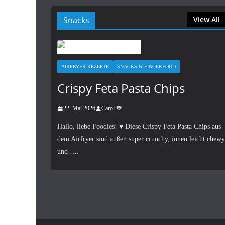
Snacks
View All
AIRFRYER REZEPTE
SNACKS & FINGERFOOD
Crispy Feta Pasta Chips
22. Mai 2026
Carol 💙
Hallo, liebe Foodies! ♥︎ Diese Crispy Feta Pasta Chips aus
dem Airfryer sind außen super crunchy, innen leicht chewy
und ….