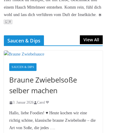
einem Hauch Mittelmeer entstehen. Komm rein, fühl dich
wohl und lass dich verführen vom Duft der Inselküche. ☀️
🇬🇷
View All
Saucen & Dips
SAUCEN & DIPS
Braune Zwiebelsoße
selber machen
3. Januar 2026
Carol 💙
Hallo, liebe Foodies! ♥︎ Heute kochen wir eine
richtig schöne, klassische braune Zwiebelsoße – die
Art von Soße, die jedes ….