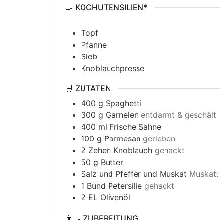
🍳 KOCHUTENSILIEN*
Topf
Pfanne
Sieb
Knoblauchpresse
🛒 ZUTATEN
400
g
Spaghetti
300
g
Garnelen
entdarmt & geschält
400
ml
Frische Sahne
100
g
Parmesan
gerieben
2
Zehen
Knoblauch
gehackt
50
g
Butter
Salz und Pfeffer und Muskat
Muskat:
1
Bund
Petersilie
gehackt
2
EL
Olivenöl
👩‍🍳 ZUBEREITUNG