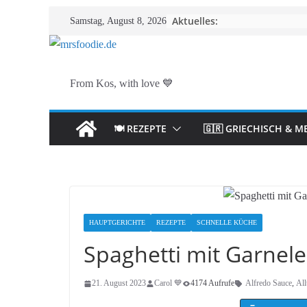
Zum
Aktuelles:
Samstag, August 8, 2026
Inhalt
springen
From Kos, with love 💙
🍽️ REZEPTE
🇬🇷 GRIECHISCH & M
HAUPTGERICHTE
REZEPTE
SCHNELLE KÜCHE
Spaghetti mit Garnele
21. August 2023
Carol 💙
4174 Aufrufe
Alfredo Sauce
,
All