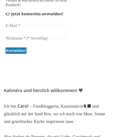
Trends & Küchentricks direkt in dein
Postfach!
👉 Jetzt kostenlos anmelden!
Kaliméra und herzlich willkommen! 💙
Carol
Ich bin
– Foodbloggerin, Katzennärrin🐈‍⬛ und
glücklich auf der Insel Kos, wo ich mich von Meer, Sonne
und griechischer Küche inspirieren lasse.
Hier findest du Rezepte, die mit Liebe, Geschmack und