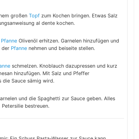
einem großen
Topf
zum Kochen bringen. Etwas Salz
ungsanweisung al dente kochen.
r
Pfanne
Olivenöl erhitzen. Garnelen hinzufügen und
s der
Pfanne
nehmen und beiseite stellen.
anne
schmelzen. Knoblauch dazupressen und kurz
esan hinzufügen. Mit Salz und Pfeffer
s die Sauce sämig wird.
Garnelen und die Spaghetti zur Sauce geben. Alles
Petersilie bestreuen.
 mir: Ein Schuss Pasta-Wasser zur Sauce kann