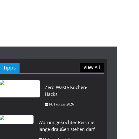
Tipps
View All
Zero Waste Küchen-
Hacks
14. Februar 2026
Warum gekochter Reis nie
lange draußen stehen darf