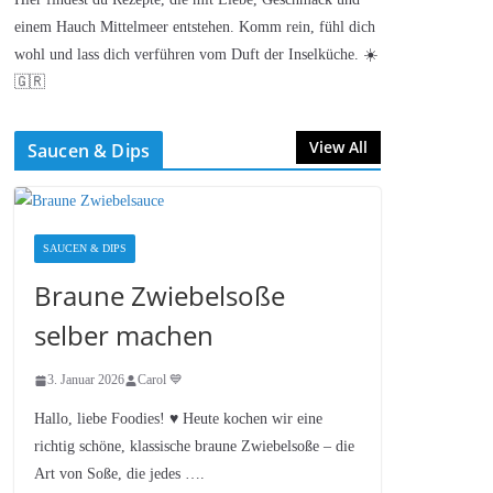
einem Hauch Mittelmeer entstehen. Komm rein, fühl dich
wohl und lass dich verführen vom Duft der Inselküche. ☀️
🇬🇷
View All
Saucen & Dips
SAUCEN & DIPS
Braune Zwiebelsoße
selber machen
3. Januar 2026
Carol 💙
Hallo, liebe Foodies! ♥︎ Heute kochen wir eine
richtig schöne, klassische braune Zwiebelsoße – die
Art von Soße, die jedes ….