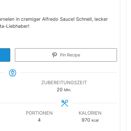
rnelen in cremiger Alfredo Sauce! Schnell, lecker
sta-Liebhaber!
Pin Recipe
ZUBEREITUNGSZEIT
Minuten
20
Min.
PORTIONEN
KALORIEN
4
970
kcal