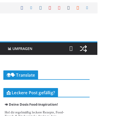
📊 UMFRAGEN
🌍🗣️ Translate
📩 Leckere Post gefällig?
🥑 Deine Dosis Food-Inspiration!
Hol dir regelmäßig leckere Rezepte, Food-