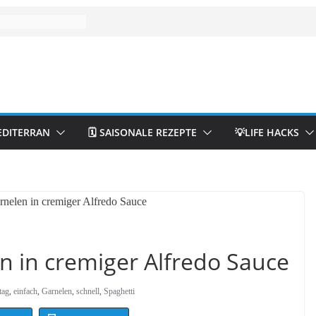
EDITERRAN
🗓️ SAISONALE REZEPTE
💡LIFE HACKS
n in cremiger Alfredo Sauce
tag
,
einfach
,
Garnelen
,
schnell
,
Spaghetti