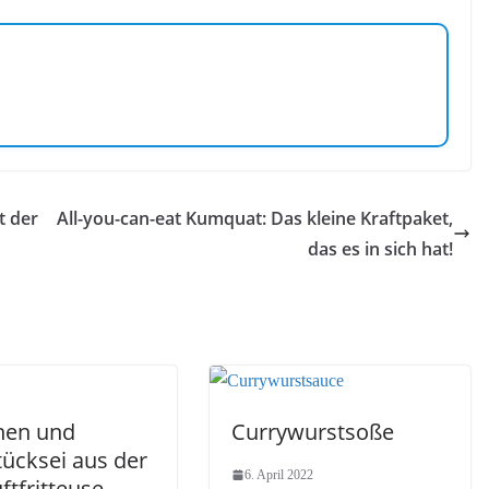
t der
All-you-can-eat Kumquat: Das kleine Kraftpaket,
das es in sich hat!
hen und
Currywurstsoße
tücksei aus der
6. April 2022
ftfritteuse