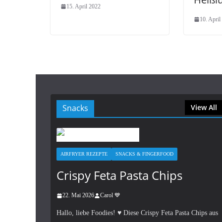
15. April 2022
10. April
Snacks
View All
AIRFRYER REZEPTE
SNACKS & FINGERFOOD
Crispy Feta Pasta Chips
22. Mai 2026
Carol 💙
Hallo, liebe Foodies! ♥︎ Diese Crispy Feta Pasta Chips aus