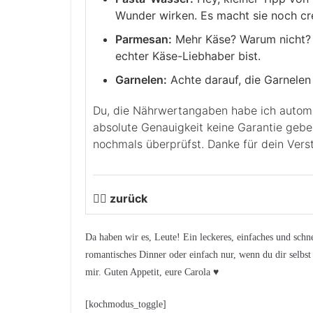
Wunder wirken. Es macht sie noch cr
Parmesan:
Mehr Käse? Warum nicht? 
echter Käse-Liebhaber bist.
Garnelen:
Achte darauf, die Garnelen
Du, die Nährwertangaben habe ich automatisch berechnen lassen. Leider kann ich für die
absolute Genauigkeit keine Garantie geb
nochmals überprüfst. Danke für dein Verst
👉🏻 zurück
Da haben wir es, Leute! Ein leckeres, einfaches und schne
romantisches Dinner oder einfach nur, wenn du dir selbst
mir. Guten Appetit, eure Carola ♥︎
[kochmodus_toggle]