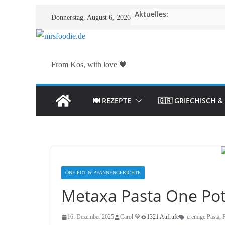
Zum
Aktuelles:
Donnerstag, August 6, 2026
Inhalt
springen
From Kos, with love 💙
🍽️ REZEPTE
🇬🇷 GRIECHISCH 
ONE-POT & PFANNENGERICHTE
Metaxa Pasta One Po
16. Dezember 2025
Carol 💙
1321 Aufrufe
cremige Pasta
,