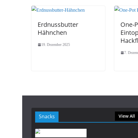
Erdnussbutter
One-P
Hähnchen
Eintop
Hackf
19. Dezember 2025
7. Dezem
Snacks
View All