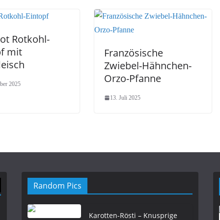
ot Rotkohl-
f mit
Französische
leisch
Zwiebel-Hähnchen-
Orzo-Pfanne
ber 2025
13. Juli 2025
Random Pics
Karotten-Rösti – Knusprige