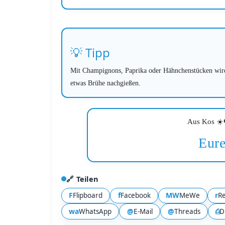
💡 Tipp
Mit Champignons, Paprika oder Hähnchenstücken wird 
etwas Brühe nachgießen.
Aus Kos ☀️
Eure
🔗 Teilen
F
f
MW
r
Flipboard
Facebook
MeWe
Re
wa
@
@
⎙
WhatsApp
E-Mail
Threads
D