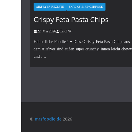
AIRFRYER REZEPTE
SNACKS & FINGERFOOD
Crispy Feta Pasta Chips
22. Mai 2026
Carol 💙
Hallo, liebe Foodies! ♥︎ Diese Crispy Feta Pasta Chips aus
dem Airfryer sind außen super crunchy, innen leicht chewy
und ….
©️
mrsfoodie.de
2026