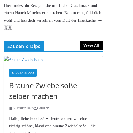
Hier findest du Rezepte, die mit Liebe, Geschmack und
einem Hauch Mittelmeer entstehen. Komm rein, fühl dich
wohl und lass dich verführen vom Duft der Inselküche. ☀️
🇬🇷
View All
Saucen & Dips
SAUCEN & DIPS
Braune Zwiebelsoße
selber machen
3. Januar 2026
Carol 💙
Hallo, liebe Foodies! ♥︎ Heute kochen wir eine
richtig schöne, klassische braune Zwiebelsoße – die