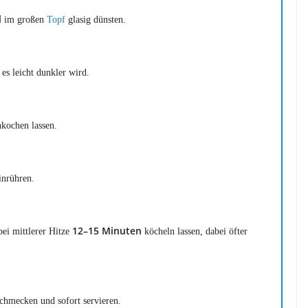
l
im großen
Topf
glasig dünsten.
es leicht dunkler wird.
kochen lassen.
nrühren.
12–15 Minuten
bei mittlerer Hitze
köcheln lassen, dabei öfter
schmecken und sofort servieren.