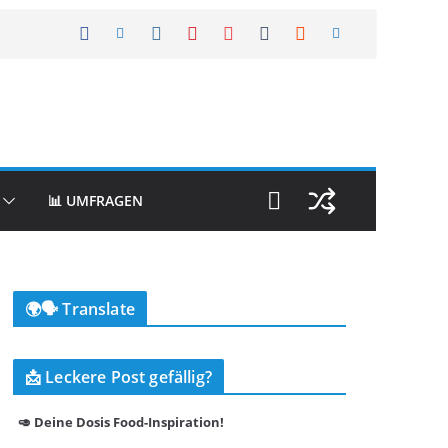
📊 UMFRAGEN
🌍🗣️ Translate
📩 Leckere Post gefällig?
🥑 Deine Dosis Food-Inspiration!