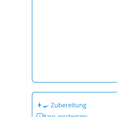
👩‍🍳 Zubereitung
Basis anschwitzen