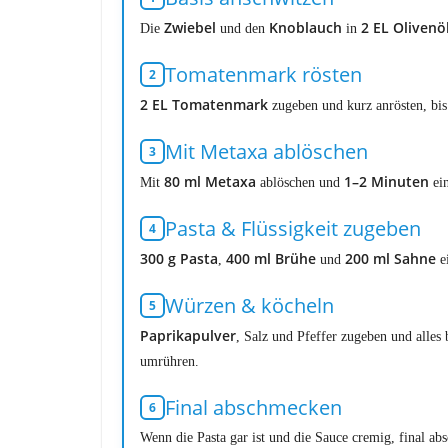
Zwiebel
Knoblauch
2 EL Olivenö
Die
und den
in
Tomatenmark rösten
2 EL Tomatenmark
zugeben und kurz anrösten, bis 
Mit Metaxa ablöschen
80 ml Metaxa
1–2 Minuten
Mit
ablöschen und
ein
Pasta & Flüssigkeit zugeben
300 g Pasta
400 ml Brühe
200 ml Sahne
,
und
ei
Würzen & köcheln
Paprikapulver
, Salz und Pfeffer zugeben und alles 
umrühren.
Final abschmecken
Wenn die Pasta gar ist und die Sauce cremig, final ab