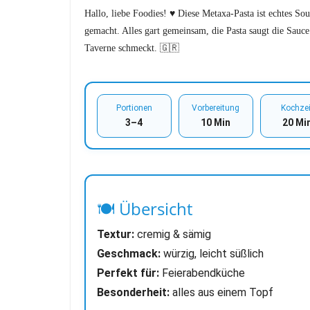
Hallo, liebe Foodies! ♥︎ Diese Metaxa-Pasta ist echtes S
gemacht. Alles gart gemeinsam, die Pasta saugt die Sauce
Taverne schmeckt. 🇬🇷
Portionen
Vorbereitung
Kochzei
3–4
10 Min
20 Mi
🍽 Übersicht
Textur:
cremig & sämig
Geschmack:
würzig, leicht süßlich
Perfekt für:
Feierabendküche
Besonderheit:
alles aus einem Topf