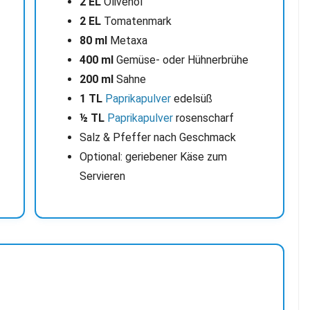
2 EL
Olivenöl
2 EL
Tomatenmark
80 ml
Metaxa
400 ml
Gemüse- oder Hühnerbrühe
200 ml
Sahne
1 TL
Paprikapulver
edelsüß
½ TL
Paprikapulver
rosenscharf
Salz & Pfeffer nach Geschmack
Optional: geriebener Käse zum
Servieren