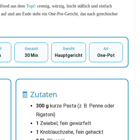
oulfood aus dem
Topf
: cremig, würzig, leicht süßlich und einfach
 auf und am Ende steht ein One-Pot-Gericht, das nach griechischer
t
Gesamt
Gericht
Art
n
30 Min
Hauptgericht
One-Pot
🧾 Zutaten
300 g
kurze Pasta (z. B. Penne oder
Rigatoni)
1
Zwiebel, fein gewürfelt
1
Knoblauchzehe, fein gehackt