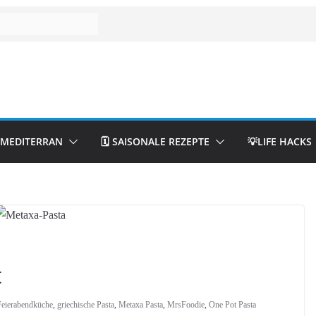
& MEDITERRAN
🗓️ SAISONALE REZEPTE
💡LIFE HACKS
t
Feierabendküche
,
griechische Pasta
,
Metaxa Pasta
,
MrsFoodie
,
One Pot Pasta