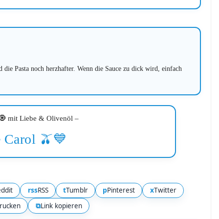
die Pasta noch herzhafter. Wenn die Sauce zu dick wird, einfach
 mit Liebe & Olivenöl –
 Carol 🫒💙
rss
t
p
x
ddit
RSS
Tumblr
Pinterest
Twitter
⧉
rucken
Link kopieren