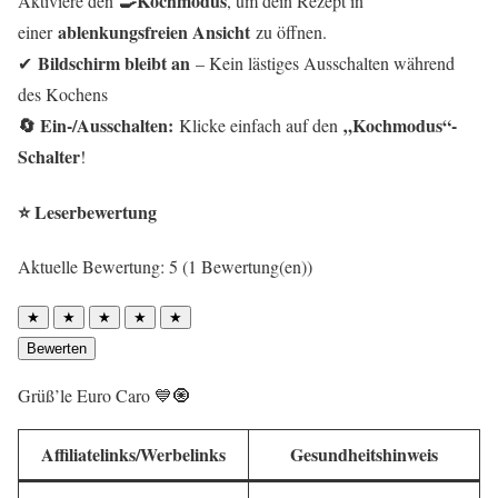
🍳Kochmodus
Aktiviere den
, um dein Rezept in
ablenkungsfreien Ansicht
einer
zu öffnen.
Bildschirm bleibt an
✔
– Kein lästiges Ausschalten während
des Kochens
🔄 Ein-/Ausschalten:
„Kochmodus“-
Klicke einfach auf den
Schalter
!
⭐ Leserbewertung
Aktuelle Bewertung: 5 (1 Bewertung(en))
★
★
★
★
★
Bewerten
Grüß’le Euro Caro 💙🧿
Affiliatelinks/Werbelinks
Gesundheitshinweis