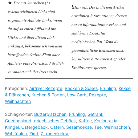
★
Die mit Sternchen (*)
❗️
Hinweis: Die in diesem Artikel
gekennzeichneten Links sind
erwähnten Informationen dienen
sogenannte Affiliate-Links. Wenn
nur zu Informationszwecken und
du auf so einen Affiliate-Link
sind keine Ersatz für
klickst und über diesen Link
medizinischen Rat. Wenn du
einkaufst, bekomme ich von dem
gesundheitliche Bedenken hast,
betreffenden Online-Shop oder
konsultiere bitte einen Arzt oder
Anbieter eine Provision. Für dich
Ernährungsexperten.
verändert sich der Preis nicht.
Kategorien:
Airfryer Rezepte
,
Backen & Süßes
,
Frühling
,
Kekse
& Plätzchen
,
Kuchen & Torten
,
Low Carb
,
Rezepte
,
Weihnachten
Schlagwörter:
Butterplätzchen
,
Frühling
,
Getränk
,
Griechenland
,
griechisches Gebäck
,
Kaffee
,
Koulourakia
,
Kringel
,
Ostergebäck
,
Ostern
,
Sesamkekse
,
Tee
,
Weihnachten
,
Wohlfühlen
,
Zimt
,
Zitronenkekse