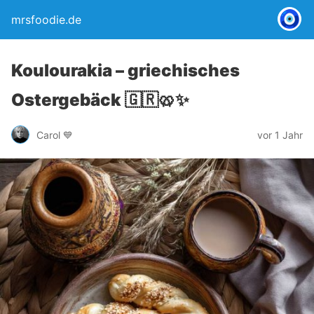
mrsfoodie.de
Koulourakia – griechisches
Ostergebäck 🇬🇷🥨✨
Carol 💙
vor 1 Jahr