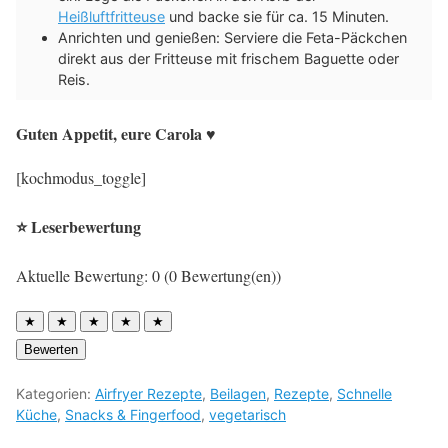
Heißluftfritteuse
und backe sie für ca. 15 Minuten.
Anrichten und genießen: Serviere die Feta-Päckchen
direkt aus der Fritteuse mit frischem Baguette oder
Reis.
Guten Appetit, eure Carola ♥︎
[kochmodus_toggle]
⭐ Leserbewertung
Aktuelle Bewertung: 0 (0 Bewertung(en))
★
★
★
★
★
Bewerten
Kategorien:
Airfryer Rezepte
,
Beilagen
,
Rezepte
,
Schnelle
Küche
,
Snacks & Fingerfood
,
vegetarisch