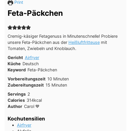
Print
Feta-Päckchen
Cremig-käsiger Fetagenuss in Minutenschnelle! Probiere
unsere Feta-Päckchen aus der
Heißluftfritteuse
mit
Tomaten, Zwiebeln und Knoblauch.
Gericht
Airfryer
Küche
Deutsch
Keyword
Feta-Päckchen
Minuten
Vorbereitungszeit
10
Minuten
Minuten
Zubereitungszeit
15
Minuten
Servings
2
Calories
314
kcal
Author
Carol 💙
Kochutensilien
Airfryer