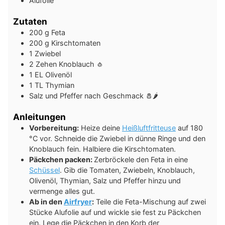
Alufolie
Zutaten
200
g
Feta
200
g
Kirschtomaten
1
Zwiebel
2
Zehen
Knoblauch 🧄
1
EL
Olivenöl
1
TL
Thymian
Salz und Pfeffer nach Geschmack 🧂🌶️
Anleitungen
Vorbereitung:
Heize deine
Heißluftfritteuse
auf 180
°C vor. Schneide die Zwiebel in dünne Ringe und den
Knoblauch fein. Halbiere die Kirschtomaten.
Päckchen packen:
Zerbröckele den Feta in eine
Schüssel
. Gib die Tomaten, Zwiebeln, Knoblauch,
Olivenöl, Thymian, Salz und Pfeffer hinzu und
vermenge alles gut.
Ab in den
Airfryer
:
Teile die Feta-Mischung auf zwei
Stücke Alufolie auf und wickle sie fest zu Päckchen
ein. Lege die Päckchen in den Korb der