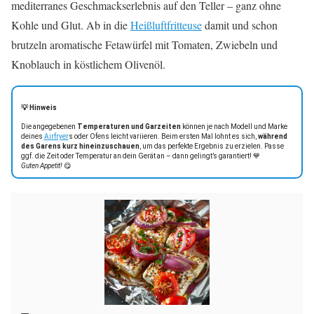
mediterranes Geschmackserlebnis auf den Teller – ganz ohne
Kohle und Glut. Ab in die
Heißluftfritteuse
damit und schon
brutzeln aromatische Fetawürfel mit Tomaten, Zwiebeln und
Knoblauch in köstlichem Olivenöl.
💡 Hinweis
Die angegebenen
Temperaturen und Garzeiten
können je nach Modell und Marke
deines
Airfryer
s oder Ofens leicht variieren. Beim ersten Mal lohnt es sich,
während
des Garens kurz hineinzuschauen
, um das perfekte Ergebnis zu erzielen. Passe
ggf. die Zeit oder Temperatur an dein Gerät an – dann gelingt’s garantiert! 💙
Guten Appetit!
😋