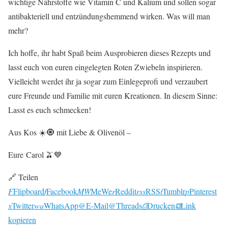
wichtige Nährstoffe wie Vitamin C und Kalium und sollen sogar
antibakteriell und entzündungshemmend wirken. Was will man
mehr?
Ich hoffe, ihr habt Spaß beim Ausprobieren dieses Rezepts und
lasst euch von euren eingelegten Roten Zwiebeln inspirieren.
Vielleicht werdet ihr ja sogar zum Einlegeprofi und verzaubert
eure Freunde und Familie mit euren Kreationen. In diesem Sinne:
Lasst es euch schmecken!
Aus Kos ☀️🧿 mit Liebe & Olivenöl –
Eure Carol 🫒💙
🔗 Teilen
F
Flipboard
f
Facebook
MW
MeWe
r
Reddit
rss
RSS
t
Tumblr
p
Pinterest
x
Twitter
wa
WhatsApp
@
E-Mail
@
Threads
⎙
Drucken
⧉
Link
kopieren