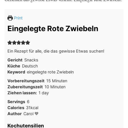
Print
Eingelegte Rote Zwiebeln
Ein Rezept für alle, die das gewisse Etwas suchen!
Gericht
Snacks
Küche
Deutsch
Keyword
eingelegte rote Zwiebeln
Minuten
Vorbereitungszeit
15
Minuten
Minuten
Zubereitungszeit
10
Minuten
day
Ziehen lassen:
1
day
Servings
6
Calories
31
kcal
Author
Carol 💙
Kochutensilien