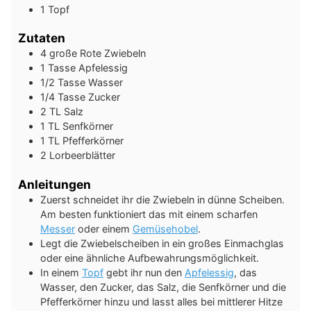
1 Topf
Zutaten
4
große Rote Zwiebeln
1
Tasse
Apfelessig
1/2
Tasse
Wasser
1/4
Tasse
Zucker
2
TL
Salz
1
TL
Senfkörner
1
TL
Pfefferkörner
2
Lorbeerblätter
Anleitungen
Zuerst schneidet ihr die Zwiebeln in dünne Scheiben.
Am besten funktioniert das mit einem scharfen
Messer
oder einem
Gemüsehobel
.
Legt die Zwiebelscheiben in ein großes Einmachglas
oder eine ähnliche Aufbewahrungsmöglichkeit.
In einem
Topf
gebt ihr nun den
Apfelessig
, das
Wasser, den Zucker, das Salz, die Senfkörner und die
Pfefferkörner hinzu und lasst alles bei mittlerer Hitze