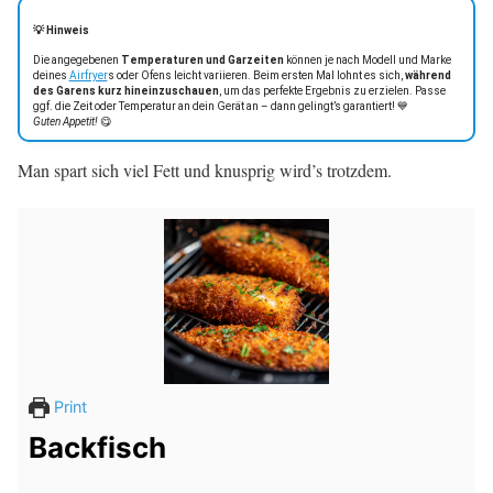
💡 Hinweis
Die angegebenen
Temperaturen und Garzeiten
können je nach Modell und Marke
deines
Airfryer
s oder Ofens leicht variieren. Beim ersten Mal lohnt es sich,
während
des Garens kurz hineinzuschauen
, um das perfekte Ergebnis zu erzielen. Passe
ggf. die Zeit oder Temperatur an dein Gerät an – dann gelingt’s garantiert! 💙
Guten Appetit!
😋
Man spart sich viel Fett und knusprig wird’s trotzdem.
Print
Backfisch