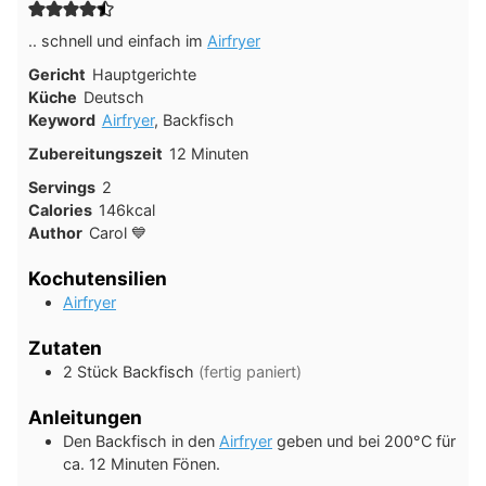
.. schnell und einfach im
Airfryer
Gericht
Hauptgerichte
Küche
Deutsch
Keyword
Airfryer
, Backfisch
Minuten
Zubereitungszeit
12
Minuten
Servings
2
Calories
146
kcal
Author
Carol 💙
Kochutensilien
Airfryer
Zutaten
2
Stück
Backfisch
(fertig paniert)
Anleitungen
Den Backfisch in den
Airfryer
geben und bei 200°C für
ca. 12 Minuten Fönen.