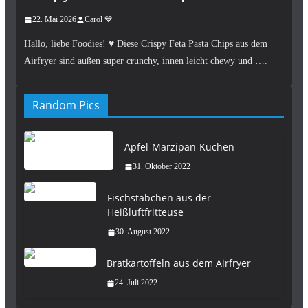
22. Mai 2026
Carol 💙
Hallo, liebe Foodies! ♥︎ Diese Crispy Feta Pasta Chips aus dem
Airfryer sind außen super crunchy, innen leicht chewy und ….
Random Pics
Apfel-Marzipan-Kuchen
31. Oktober 2022
Fischstäbchen aus der
Heißluftfritteuse
30. August 2022
Bratkartoffeln aus dem Airfryer
24. Juli 2022