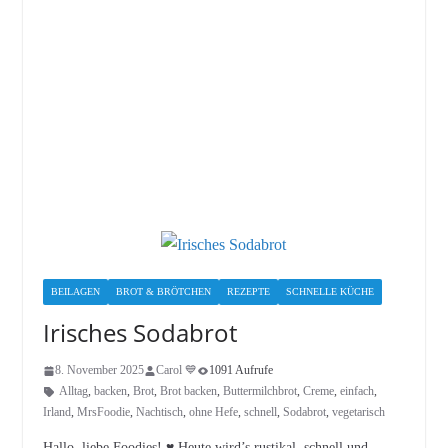
BEILAGEN
BROT & BRÖTCHEN
REZEPTE
SCHNELLE KÜCHE
Irisches Sodabrot
8. November 2025
Carol 💙
1091 Aufrufe
Alltag
,
backen
,
Brot
,
Brot backen
,
Buttermilchbrot
,
Creme
,
einfach
,
Irland
,
MrsFoodie
,
Nachtisch
,
ohne Hefe
,
schnell
,
Sodabrot
,
vegetarisch
Hallo, liebe Foodies! ♥︎ Heute wird’s rustikal, schnell und