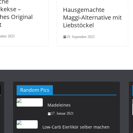
che
rkekse –
Hausgemachte
hes Original
Maggi-Alternative mit
t
Liebstöckel
ember 2025
19. September 2025
Random Pics
Madeleines
17. Januar 2021
Low-Carb Eierlikör selber machen