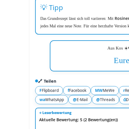
💡 Tipp
Rosine
Das Grundrezept lässt sich toll variieren: Mit
jedes Mal eine neue Note. Für eine herzhafte Version
Aus Kos ☀️
Eure
🔗 Teilen
F
f
MW
r
Flipboard
Facebook
MeWe
Re
wa
@
@
⎙
WhatsApp
E-Mail
Threads
D
⭐ Leserbewertung
Aktuelle Bewertung: 5 (2 Bewertung(en))