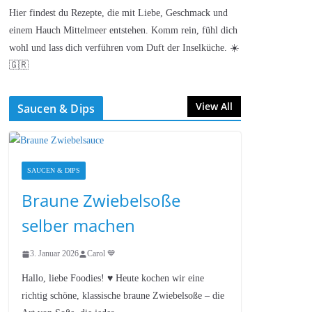
Hier findest du Rezepte, die mit Liebe, Geschmack und
einem Hauch Mittelmeer entstehen. Komm rein, fühl dich
wohl und lass dich verführen vom Duft der Inselküche. ☀️
🇬🇷
View All
Saucen & Dips
SAUCEN & DIPS
Braune Zwiebelsoße
selber machen
3. Januar 2026
Carol 💙
Hallo, liebe Foodies! ♥︎ Heute kochen wir eine
richtig schöne, klassische braune Zwiebelsoße – die