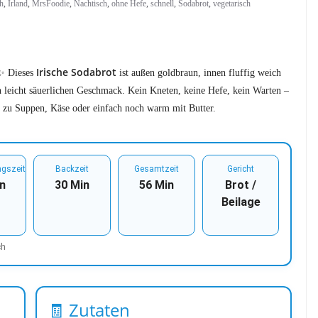
ch
,
Irland
,
MrsFoodie
,
Nachtisch
,
ohne Hefe
,
schnell
,
Sodabrot
,
vegetarisch
Irische Sodabrot
✨ Dieses
ist außen goldbraun, innen fluffig weich
 leicht säuerlichen Geschmack. Kein Kneten, keine Hefe, kein Warten –
t zu Suppen, Käse oder einfach noch warm mit Butter.
ngszeit
Backzeit
Gesamtzeit
Gericht
n
30 Min
56 Min
Brot /
Beilage
ch
🧾 Zutaten