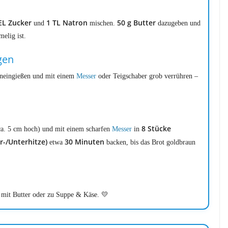
EL Zucker
1 TL Natron
50 g Butter
und
mischen.
dazugeben und
elig ist.
gen
neingießen und mit einem
Messer
oder Teigschaber grob verrühren –
8 Stücke
ca. 5 cm hoch) und mit einem scharfen
Messer
in
r-/Unterhitze)
30 Minuten
etwa
backen, bis das Brot goldbraun
 mit Butter oder zu Suppe & Käse. 💛