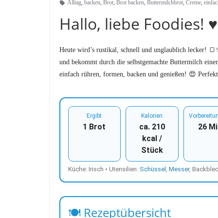
Alltag
,
backen
,
Brot
,
Brot backen
,
Buttermilchbrot
,
Creme
,
einfa
Hallo, liebe Foodies! ♥︎
Heute wird’s rustikal, schnell und unglaublich lecker! 
und bekommt durch die selbstgemachte Buttermilch einen
einfach rühren, formen, backen und genießen! 😍 Perfek
Ergibt
Kalorien
Vorbereitu
1 Brot
ca. 210
26 Mi
kcal /
Stück
Küche: Irisch • Utensilien:
Schüssel
,
Messer
, Backble
🍽 Rezeptübersicht