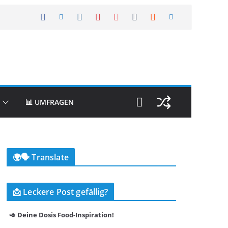
📊 UMFRAGEN
🌍🗣️ Translate
📩 Leckere Post gefällig?
🥑 Deine Dosis Food-Inspiration!