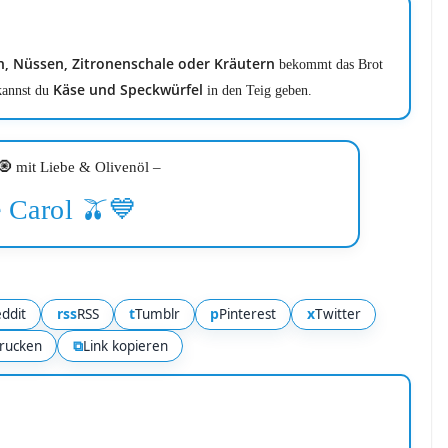
n, Nüssen, Zitronenschale oder Kräutern
bekommt das Brot
Käse und Speckwürfel
 kannst du
in den Teig geben.
 mit Liebe & Olivenöl –
 Carol 🫒💙
rss
t
p
x
ddit
RSS
Tumblr
Pinterest
Twitter
⧉
rucken
Link kopieren