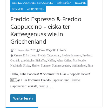
DRINKS, COCKTAILS & MOCKTAILS
FRÜHSTÜCK
REZEPTE
SOMMER
WEIHNACHTEN
Freddo Espresso & Freddo
Cappuccino – eiskalter
Kaffeegenuss wie in
Griechenland
10. September 2025
Carol 💙
888 Aufrufe
Creme
,
Erfrischend
,
Freddo Cappuccino
,
Freddo Espresso
,
Frother
,
Getränk
,
griechischer Eiskaffee
,
Kaffee
,
kalter Kaffee
,
MrsFoodie
,
Nachtisch
,
Shake
,
Shaker
,
Sommer
,
Sommergetränk
,
Weihnachten
,
Zimt
Hallo, liebe Foodies! ♥︎ Sommer im Glas – doppelt lecker!
🇬🇷☀️ Hier kommen Freddo Espresso und Freddo
Cappuccino: eiskalt, cremig ….
Weiterlesen