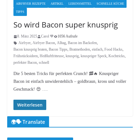
AIRFRYER REZEPTE
ARTIKEL
LEBENSMITTEL
SCHNELLE KÜCHE
TIPPS
So wird Bacon super knusprig
8. März 2025
Carol 💙
1056 Aufrufe
Airfryer
,
Airfryer Bacon
,
Alltag
,
Bacon im Backofen
,
Bacon knusprig braten
,
Bacon Tipps
,
Bratmethoden
,
einfach
,
Food Hacks
,
Frühstücksideen
,
Heißluftfritteuse
,
knusprig
,
knuspriger Speck
,
Kochtricks
,
perfekter Bacon
,
schnell
Die 5 besten Tricks für perfekten Crunch! 🥓🔥 Knuspriger
Bacon ist einfach unwiderstehlich – goldbraun, kross und voller
Geschmack! 😍 ….
Weiterlesen
🌍🗣️ Translate