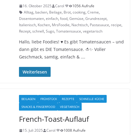
16. Oktober 2025
Carol 💙
1056 Aufrufe
Alltag
,
backen
,
Beilage
,
Brot
,
cooking
,
Creme
,
Dosentomaten
,
einfach
,
food
,
Gemüse
,
Grundrezept
,
Italienisch
,
Kochen
,
MrsFoodie
,
Nachtisch
,
Pastasauce
,
recipe
,
Rezept
,
schnell
,
Sugo
,
Tomatensauce
,
vegetarisch
Hallo, liebe Foodies! ♥︎ Es gibt Tomatensaucen – und
dann gibt es DIE Tomatensauce. 🍅✨ Voller
Geschmack, samtig, einfach & ….
Weiterlesen
BEILAGEN
FRÜHSTÜCK
REZEPTE
SCHNELLE KÜCHE
SNACKS & FINGERFOOD
VEGETARISCH
French-Toast-Auflauf
15. Juli 2025
Carol 💙
1008 Aufrufe