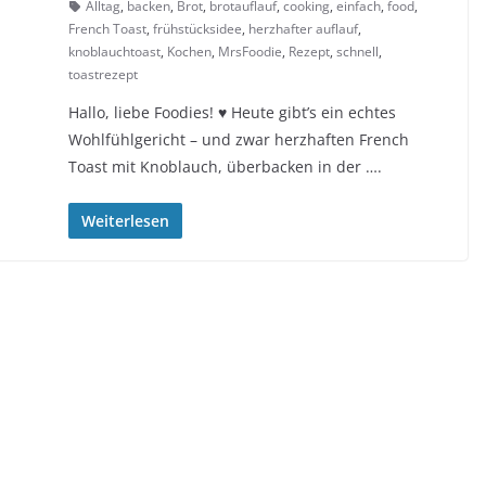
Alltag
,
backen
,
Brot
,
brotauflauf
,
cooking
,
einfach
,
food
,
French Toast
,
frühstücksidee
,
herzhafter auflauf
,
knoblauchtoast
,
Kochen
,
MrsFoodie
,
Rezept
,
schnell
,
toastrezept
Hallo, liebe Foodies! ♥︎ Heute gibt’s ein echtes
Wohlfühlgericht – und zwar herzhaften French
Toast mit Knoblauch, überbacken in der ….
Weiterlesen