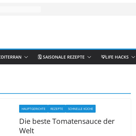
EDITERRAN
🗓️ SAISONALE REZEPTE
💡LIFE HACKS
HAUPTGERICHTE
REZEPTE
SCHNELLE KÜCHE
Die beste Tomatensauce der
Welt