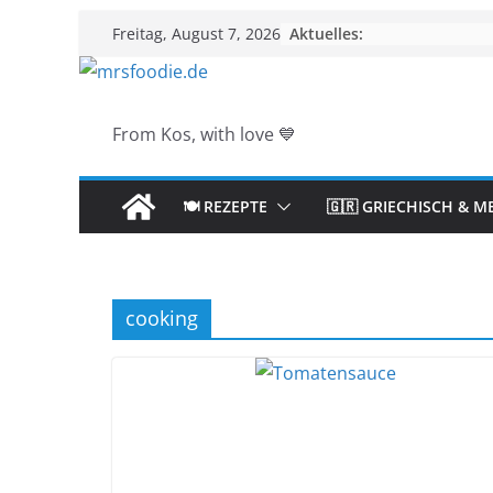
Zum
Aktuelles:
Freitag, August 7, 2026
Inhalt
springen
From Kos, with love 💙
🍽️ REZEPTE
🇬🇷 GRIECHISCH & M
cooking