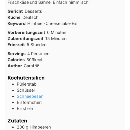
Frischkäse und Sahne. Einfach himmlisch!
Gericht
Desserts
Küche
Deutsch
Keyword
Himbeer-Cheesecake-Eis
Minuten
Vorbereitungszeit
0
Minuten
Minuten
Zubereitungszeit
15
Minuten
Stunden
Frierzeit
5
Stunden
Servings
4
Personen
Calories
609
kcal
Author
Carol 💙
Kochutensilien
Pürierstab
Schüssel
Schneebesen
Eisförmchen
Eisstiele
Zutaten
200
g
Himbeeren