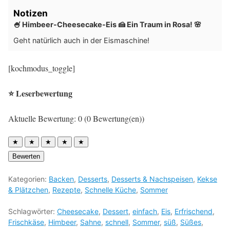
Notizen
🍧 Himbeer-Cheesecake-Eis 🍰 Ein Traum in Rosa! 🌸
Geht natürlich auch in der Eismaschine!
[kochmodus_toggle]
⭐ Leserbewertung
Aktuelle Bewertung: 0 (0 Bewertung(en))
★
★
★
★
★
Bewerten
Kategorien:
Backen
,
Desserts
,
Desserts & Nachspeisen
,
Kekse
& Plätzchen
,
Rezepte
,
Schnelle Küche
,
Sommer
Schlagwörter:
Cheesecake
,
Dessert
,
einfach
,
Eis
,
Erfrischend
,
Frischkäse
,
Himbeer
,
Sahne
,
schnell
,
Sommer
,
süß
,
Süßes
,