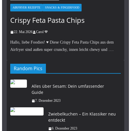
AIRFRYER REZEPTE
SNACKS & FINGERFOOD
Crispy Feta Pasta Chips
22. Mai 2026
Carol 💙
Hallo, liebe Foodies! ♥︎ Diese Crispy Feta Pasta Chips aus dem
Airfryer sind außen super crunchy, innen leicht chewy und ….
Random Pics
Alles über Sesam: Dein umfassender
Guide
7. Dezember 2023
Zwiebelkuchen – Ein Klassiker neu
entdeckt
6. Dezember 2023