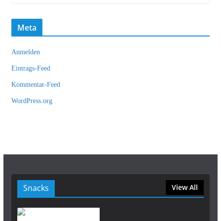
Meta
Anmelden
Eintrags-Feed
Kommentar-Feed
WordPress.org
Snacks
View All