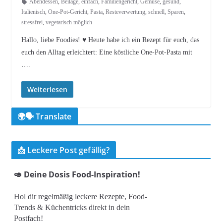
Abendessen
,
Beilage
,
einfach
,
Familiengericht
,
Gemüse
,
gesund
,
Italienisch
,
One-Pot-Gericht
,
Pasta
,
Resteverwertung
,
schnell
,
Sparen
,
stressfrei
,
vegetarisch möglich
Hallo, liebe Foodies! ♥︎ Heute habe ich ein Rezept für euch, das
euch den Alltag erleichtert: Eine köstliche One-Pot-Pasta mit
….
Weiterlesen
🌍🗣️ Translate
📩 Leckere Post gefällig?
🥑 Deine Dosis Food-Inspiration!
Hol dir regelmäßig leckere Rezepte, Food-
Trends & Küchentricks direkt in dein
Postfach!