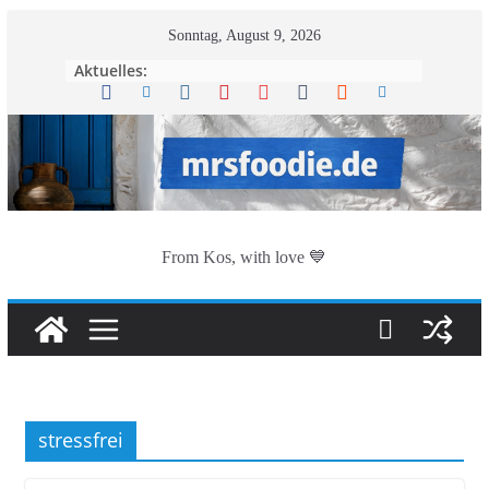
Zum
Sonntag, August 9, 2026
Inhalt
Aktuelles:
springen
From Kos, with love 💙
stressfrei