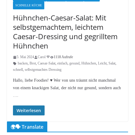
SCHNELLE KÜCHE
Hühnchen-Caesar-Salat: Mit
selbstgemachtem, leichtem
Caesar-Dressing und gegrilltem
Hühnchen
5. Mai 2024
Carol 💙
1118 Aufrufe
backen
,
Brot
,
Caesar-Salat
,
einfach
,
gesund
,
Hühnchen
,
Leicht
,
Salat
,
schnell
,
selbstgemachtes Dressing
Hallo, liebe Foodies! ♥︎ Wer von uns träumt nicht manchmal
von einem knackigen Salat, der nicht nur gesund, sondern auch
….
Weiterlesen
🌍🗣️ Translate