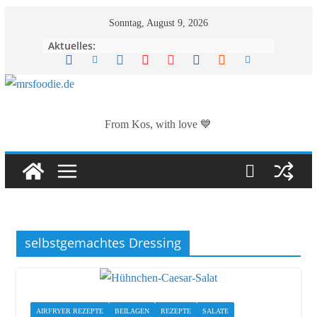
Zum
Sonntag, August 9, 2026
Inhalt
Aktuelles:
springen
From Kos, with love 💙
selbstgemachtes Dressing
AIRFRYER REZEPTE
BEILAGEN
REZEPTE
SALATE