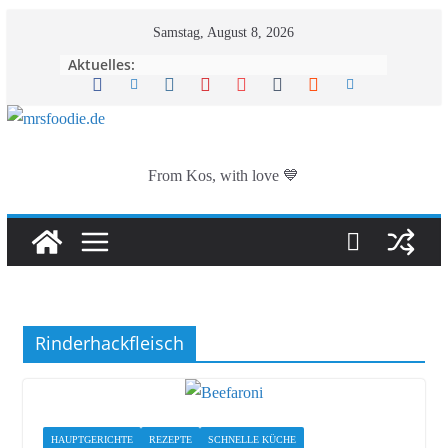
Zum
Samstag, August 8, 2026
Inhalt
Aktuelles:
springen
From Kos, with love 💙
Rinderhackfleisch
HAUPTGERICHTE
REZEPTE
SCHNELLE KÜCHE