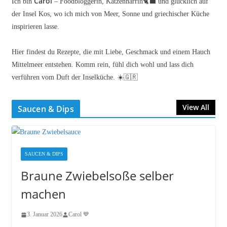
Carol
Ich bin
– Foodbloggerin, Katzennärrin🐈‍⬛ und glücklich auf
der Insel Kos, wo ich mich von Meer, Sonne und griechischer Küche
inspirieren lasse.
Hier findest du Rezepte, die mit Liebe, Geschmack und einem Hauch
Mittelmeer entstehen. Komm rein, fühl dich wohl und lass dich
verführen vom Duft der Inselküche. ☀️🇬🇷
View All
Saucen & Dips
SAUCEN & DIPS
Braune Zwiebelsoße selber
machen
3. Januar 2026
Carol 💙