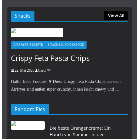
Snacks
View All
AIRFRYER REZEPTE
SNACKS & FINGERFOOD
Crispy Feta Pasta Chips
22. Mai 2026
Carol 💙
Hallo, liebe Foodies! ♥︎ Diese Crispy Feta Pasta Chips aus dem
Airfryer sind außen super crunchy, innen leicht chewy und ….
Random Pics
Die beste Orangencreme: Ein
Hauch von Sommer in der