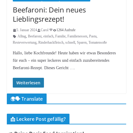
Beefaroni: Dein neues
Lieblingsrezept!
5. Januar 2024
Carol 💙
1264 Aufrufe
Alltag
,
Beefaroni
,
einfach
,
Familie
,
Familienessen
,
Pasta
,
Resteverwertung
,
Rinderhackfleisch
,
schnell
,
Sparen
,
Tomatensoße
Hallo, liebe Kochfreunde! Heute haben wir etwas Besonderes
für euch – ein super leckeres und einfach zuzubereitendes
Beefaroni-Rezept. Dieses Gericht ….
Weiterlesen
🌍🗣️ Translate
📩 Leckere Post gefällig?