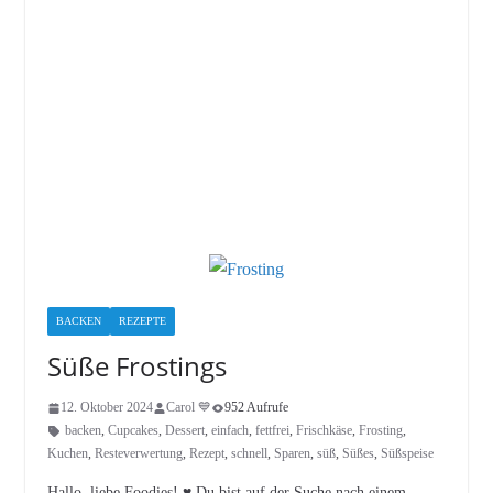
BACKEN
REZEPTE
Süße Frostings
12. Oktober 2024
Carol 💙
952 Aufrufe
backen
,
Cupcakes
,
Dessert
,
einfach
,
fettfrei
,
Frischkäse
,
Frosting
,
Kuchen
,
Resteverwertung
,
Rezept
,
schnell
,
Sparen
,
süß
,
Süßes
,
Süßspeise
Hallo, liebe Foodies! ♥︎ Du bist auf der Suche nach einem