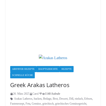
AIRFRYER REZEPTE
HAUPTGERICHTE
REZEPTE
SCHNELLE KÜCHE
Greek Arakas Latheros
26. März 2025
Carol 💙
1140 Aufrufe
Arakas Latheros
,
backen
,
Beilage
,
Brot
,
Dessert
,
Dill
,
einfach
,
Erbsen
,
Fastenrezept
,
Feta
,
Gemüse
,
griechisch
,
griechisches Gemüsegericht
,