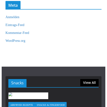
Meta
Anmelden
Eintrags-Feed
Kommentar-Feed
WordPress.org
Snacks
View All
AIRFRYER REZEPTE
SNACKS & FINGERFOOD